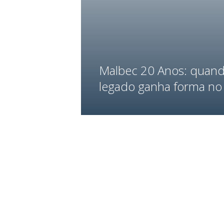
Malbec 20 Anos: quan
legado ganha forma no 
Saiba mais