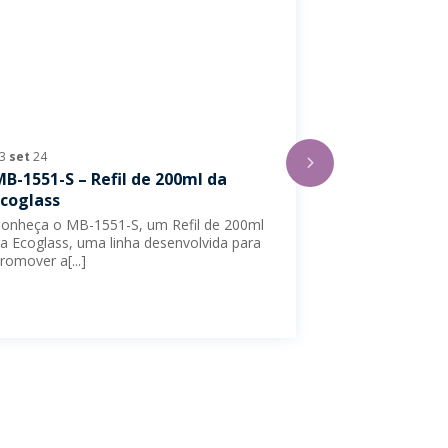
23
set
24
28
jun
24
MB-1551-S – Refil de 200ml da
A Wheaton c
Ecoglass
de prata na 
onheça o MB-1551-S, um Refil de 200ml
A Wheaton conq
a Ecoglass, uma linha desenvolvida para
na avaliação d
romover a[...]
principais avalia