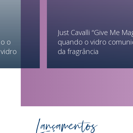
Just Cavalli “Give Me Mag
do o
quando o vidro comuni
vidro
da fragrância
Saiba mais
Lançamentos