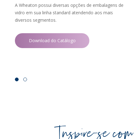
A Wheaton possui diversas opções de embalagens de
Linha mais sustentável, com design elegante e
vidro em sua linha standard atendendo aos mais
funcional, para promover a economia circular.
diversos segmentos.
Download Catálogo
Download do Catálogo
WHEATON CASA
FARM
PRODUTOS
SAI
BLOG
LOJA WHEATON CASA
ONDE ENCONTRAR
Inspire-se com