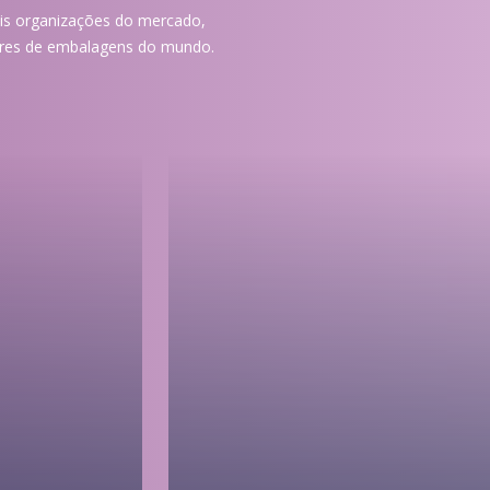
ais organizações do mercado,
res de embalagens do mundo.