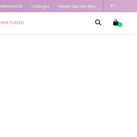
PT
yWheaton3D
Catálogos
Atitude Que Vale Mais
EN
HEATON3D
ES
0
DECORAÇÃO
TÉCNICAS DE DECORAÇÃO
MYWHEATON3D
SUSTENTABILIDADE
LANÇAMENTOS