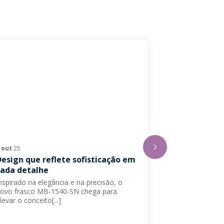
8
out
25
6
jun
25
Design que reflete sofisticação em
Novos model
cada detalhe
standard
nspirado na elegância e na precisão, o
Com o tema “Gl
ovo frasco MB-1540-SN chega para
criativo para 
levar o conceito[...]
em vidro”, a Wh