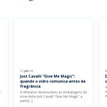
12
jan
26
Just Cavalli “Give Me Magic”:
quando o vidro comunica antes da
fragrância
I
e
n
A Wheaton desenvolveu as embalagens da
e
nova linha Just Cavalli “Give Me Magic” a
partir[...]