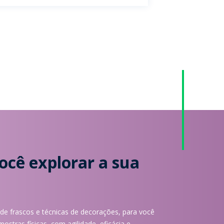
cê explorar a sua
e frascos e técnicas de decorações, para você
ostras físicas, com agilidade, eficácia e