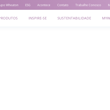
upo Wheaton
ESG
Acontece
Contato
Trabalhe Conosco
M
PRODUTOS
INSPIRE-SE
SUSTENTABILIDADE
MYW
ACÊUTICOS
ALIMENTOS E BEBIDAS
ODUTOS
PRODUTOS
LIDADE E SEGURANÇA
EMBALAGENS PREMIADAS
TENTABILIDADE
SUSTENTABILIDADE
UÇÕES COMPLETAS
MYWHEATON 3D