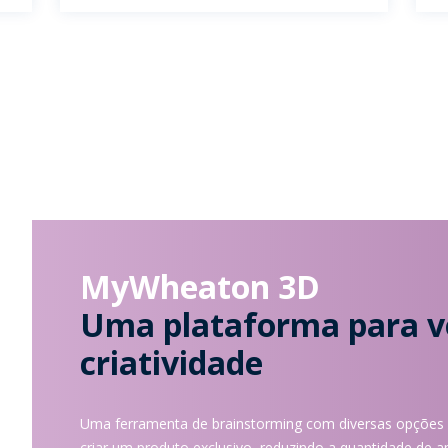
MyWheaton 3D
Uma plataforma para vo
criatividade
Uma ferramenta de brainstorming com diversas opções d
criar um produto exclusivo, reduzindo a quantidade de am