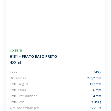
CONFETTI
0131 – PRATO RASO PRETO
450 ml
Peso
740 g
Dimensões
276,2 mm
Emb. Largura
127 mm
Emb. Altura
306 mm
Emb. Profundidade
304 mm
Emb. Peso
9.180 g
Qdt. por embalagem
12x1 un