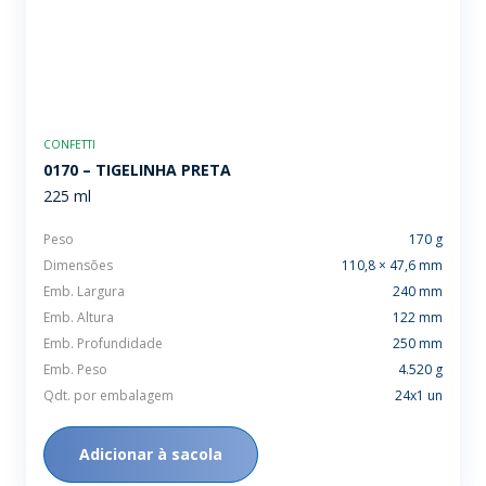
CONFETTI
0170 – TIGELINHA PRETA
225 ml
Peso
170 g
Dimensões
110,8 × 47,6 mm
Emb. Largura
240 mm
Emb. Altura
122 mm
Emb. Profundidade
250 mm
Emb. Peso
4.520 g
Qdt. por embalagem
24x1 un
Adicionar à sacola