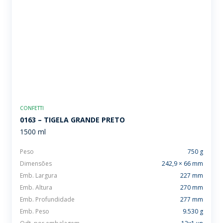
CONFETTI
0163 – TIGELA GRANDE PRETO
1500 ml
Peso
750 g
Dimensões
242,9 × 66 mm
Emb. Largura
227 mm
Emb. Altura
270 mm
Emb. Profundidade
277 mm
Emb. Peso
9.530 g