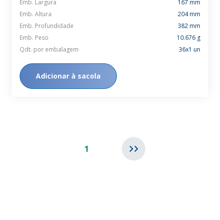
Emb. Largura
167 mm
Emb. Altura
204 mm
Emb. Profundidade
382 mm
Emb. Peso
10.676 g
Qdt. por embalagem
36x1 un
Adicionar à sacola
1