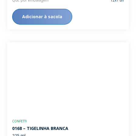
Qdt. por embalagem
12x1 un
Adicionar à sacola
CONFETTI
0168 – TIGELINHA BRANCA
225 ml