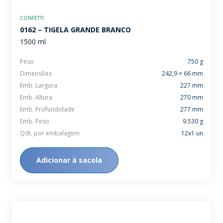
CONFETTI
0162 – TIGELA GRANDE BRANCO
1500 ml
Peso
750 g
Dimensões
242,9 × 66 mm
Emb. Largura
227 mm
Emb. Altura
270 mm
Emb. Profundidade
277 mm
Emb. Peso
9.530 g
Qdt. por embalagem
12x1 un
Adicionar à sacola