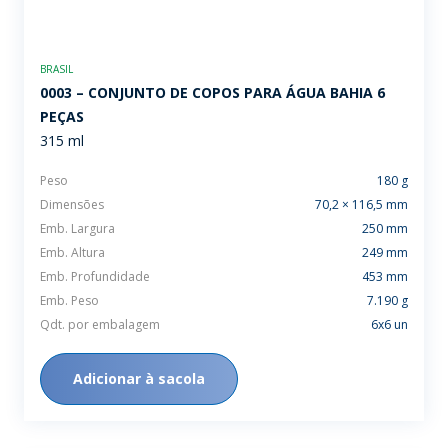
BRASIL
0003 – CONJUNTO DE COPOS PARA ÁGUA BAHIA 6
PEÇAS
315 ml
Peso
180 g
Dimensões
70,2 × 116,5 mm
Emb. Largura
250 mm
Emb. Altura
249 mm
Emb. Profundidade
453 mm
Emb. Peso
7.190 g
Qdt. por embalagem
6x6 un
Adicionar à sacola