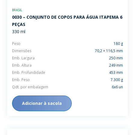
BRASIL
0030 – CONJUNTO DE COPOS PARA ÁGUA ITAPEMA 6
PEÇAS
330 ml
Peso
180 g
Dimensões
70,2 × 116,5 mm
Emb. Largura
250 mm
Emb. Altura
249 mm
Emb. Profundidade
453 mm
Emb. Peso
7.300 g
Qdt. por embalagem
6x6 un
Adicionar à sacola