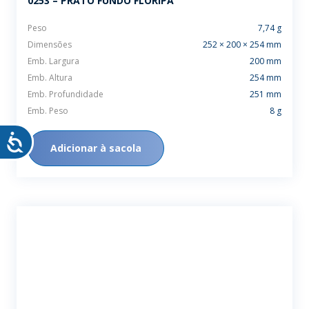
0253 – PRATO FUNDO FLORIPA
Peso
7,74 g
Dimensões
252 × 200 × 254 mm
Emb. Largura
200 mm
Emb. Altura
254 mm
Emb. Profundidade
251 mm
Emb. Peso
8 g
Adicionar à sacola