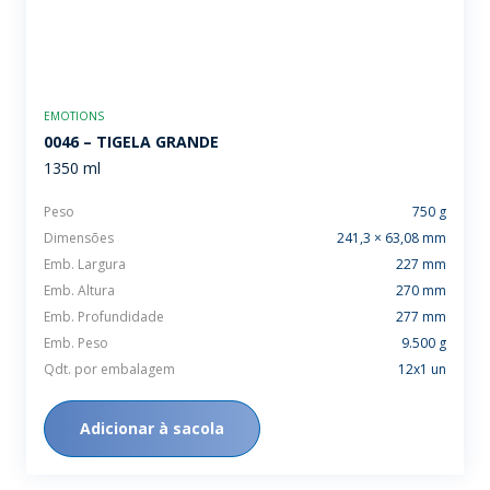
EMOTIONS
0046 – TIGELA GRANDE
1350 ml
Peso
750 g
Dimensões
241,3 × 63,08 mm
Emb. Largura
227 mm
Emb. Altura
270 mm
Emb. Profundidade
277 mm
Emb. Peso
9.500 g
Qdt. por embalagem
12x1 un
Adicionar à sacola