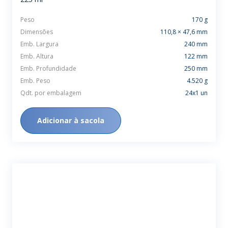
Peso
170 g
Dimensões
110,8 × 47,6 mm
Emb. Largura
240 mm
Emb. Altura
122 mm
Emb. Profundidade
250 mm
Emb. Peso
4.520 g
Qdt. por embalagem
24x1 un
Adicionar à sacola