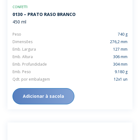
CONFETTI
0130 – PRATO RASO BRANCO
450 ml
Peso
740 g
Dimensões
276,2 mm
Emb. Largura
127 mm
Emb. Altura
306 mm
Emb. Profundidade
304 mm
Emb. Peso
9.180 g
Qdt. por embalagem
12x1 un
Adicionar à sacola