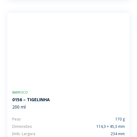
BARROCO
0156 – TIGELINHA
200 ml
Peso
170 g
Dimensões
114,3 × 45,3 mm
Emb. Largura
234 mm