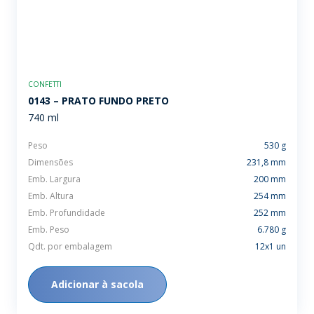
CONFETTI
0143 – PRATO FUNDO PRETO
740 ml
Peso
530 g
Dimensões
231,8 mm
Emb. Largura
200 mm
Emb. Altura
254 mm
Emb. Profundidade
252 mm
Emb. Peso
6.780 g
Qdt. por embalagem
12x1 un
Adicionar à sacola