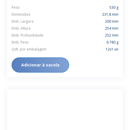
Peso
530 g
Dimensões
231,8 mm
Emb. Largura
200 mm
Emb. Altura
254 mm
Emb. Profundidade
252 mm
Emb. Peso
6.780 g
Qdt. por embalagem
12x1 un
Adicionar à sacola