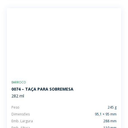
BARROCO
0074 – TAÇA PARA SOBREMESA
282 ml
Peso
245 g
Dimensões
95,1 × 95 mm
Emb. Largura
288 mm
Emb. Altura
110 mm