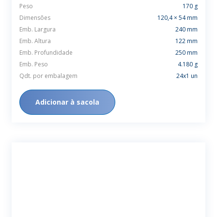
Peso
170 g
Dimensões
120,4 × 54 mm
Emb. Largura
240 mm
Emb. Altura
122 mm
Emb. Profundidade
250 mm
Emb. Peso
4.180 g
Qdt. por embalagem
24x1 un
Adicionar à sacola