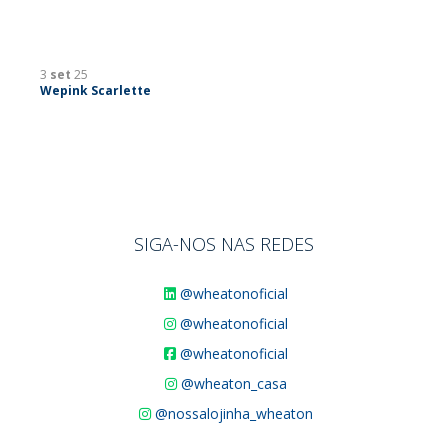
3
set
25
Wepink Scarlette
SIGA-NOS NAS REDES
@wheatonoficial
@wheatonoficial
@wheatonoficial
@wheaton_casa
@nossalojinha_wheaton