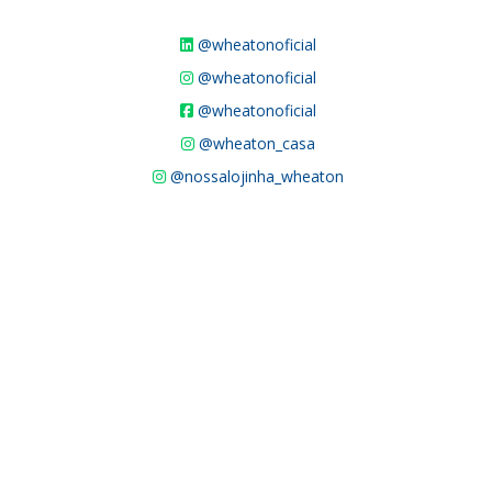
@wheatonoficial
@wheatonoficial
@wheatonoficial
@wheaton_casa
@nossalojinha_wheaton