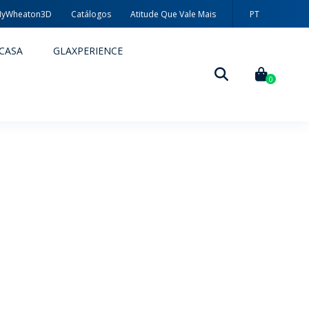
yWheaton3D
Catálogos
Atitude Que Vale Mais
PT
EN
CASA
GLAXPERIENCE
ES
0
DECORAÇÃO
TÉCNICAS DE DECORAÇÃO
MYWHEATON3D