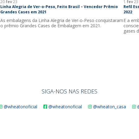
20
fev
23
1
fev
23
Linha Alegria de Ver-o-Peso, Feito Brasil – Vencedor Prêmio
Refil E
Grandes Cases em 2021
2022
As embalagens da Linha Alegria de Ver-o-Peso conquistaram
E a emb
o prêmio Grandes Cases de Embalagem em 2021.
conscie
gases d
SIGA-NOS NAS REDES
@wheatonoficial
@wheatonoficial
@wheaton_casa