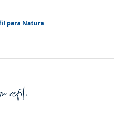
TENTABILIDADE
SUSTENTABILIDADE
UÇÕES COMPLETAS
MYWHEATON 3D
il para Natura
ACAP
BA MAIS
 refil,