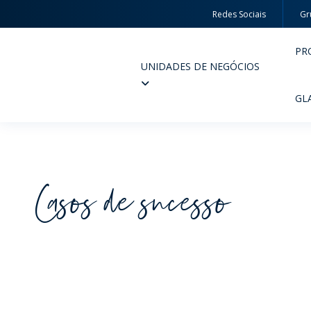
Redes Sociais
Gr
PR
UNIDADES DE NEGÓCIOS
Wheaton
GL
Casos de sucesso
PERFUMARIA E COSMÉTICOS
FARM
PRODUTOS
PR
INSPIRE-SE
QUA