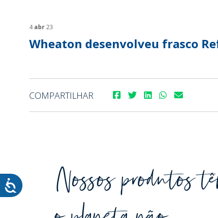
SUSTENTABILIDADE
SUS
MYWHEATON3D
SOL
4
abr
23
Wheaton desenvolveu frasco Ref
COMPARTILHAR
WHEATON CASA
FARM
PRODUTOS
SAI
BLOG
LOJA WHEATON CASA
Nossos produtos têm
ONDE ENCONTRAR
o planeta não