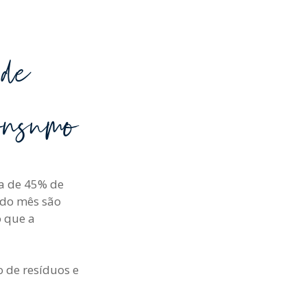
 de
consumo
ca de 45% de
odo mês são
o que a
 de resíduos e