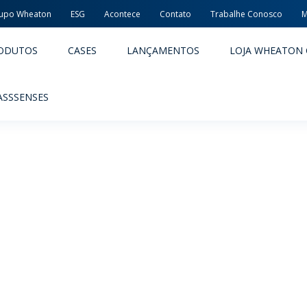
upo Wheaton
ESG
Acontece
Contato
Trabalhe Conosco
M
ODUTOS
CASES
LANÇAMENTOS
LOJA WHEATON 
ASSSENSES
ACÊUTICOS
ALIMENTOS E BEBIDAS
ODUTOS
PRODUTOS
LIDADE E SEGURANÇA
EMBALAGENS PREMIADAS