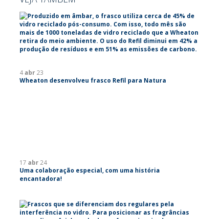
4
abr
23
Wheaton desenvolveu frasco Refil para Natura
17
abr
24
Uma colaboração especial, com uma história
encantadora!