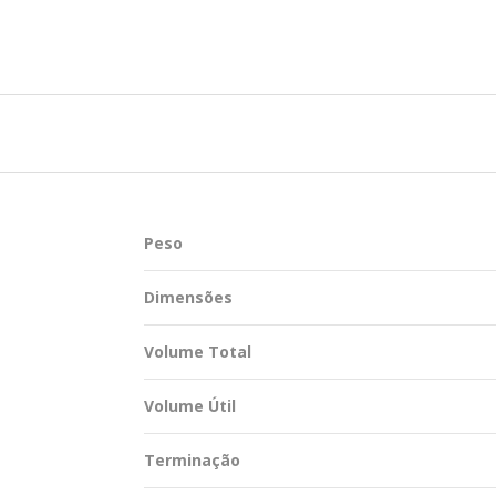
TENTABILIDADE
SUSTENTABILIDADE
UÇÕES COMPLETAS
MYWHEATON 3D
ACAP
Peso
BA MAIS
Dimensões
Volume Total
Volume Útil
Terminação