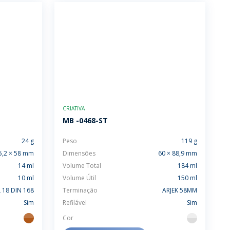
CRIATIVA
MB -0468-ST
24 g
Peso
119 g
5,2 × 58 mm
Dimensões
60 × 88,9 mm
14 ml
Volume Total
184 ml
10 ml
Volume Útil
150 ml
 18 DIN 168
Terminação
ARJEK 58MM
Sim
Refilável
Sim
Cor
ambar
flint