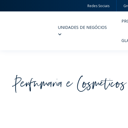
Redes Sociais
Gr
PR
UNIDADES DE NEGÓCIOS
Wheaton
GL
Perfumaria e Cosméticos
PERFUMARIA E COSMÉTICOS
FARM
PRODUTOS
PR
INSPIRE-SE
QUA