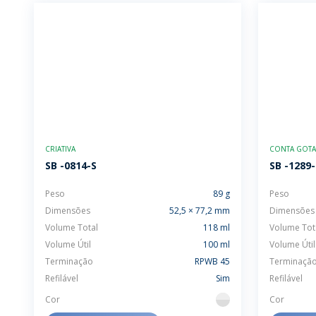
CRIATIVA
CONTA GOTAS
SB -0814-S
SB -1289
Peso
89 g
Peso
Dimensões
52,5 × 77,2 mm
Dimensões
Volume Total
118 ml
Volume Tot
Volume Útil
100 ml
Volume Útil
Terminação
RPWB 45
Terminaçã
Refilável
Sim
Refilável
Cor
Cor
flint