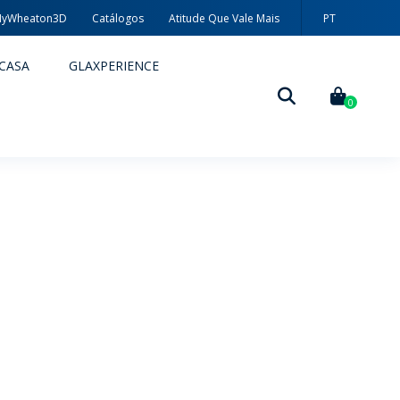
yWheaton3D
Catálogos
Atitude Que Vale Mais
PT
EN
CASA
GLAXPERIENCE
ES
0
DECORAÇÃO
TÉCNICAS DE DECORAÇÃO
MYWHEATON3D