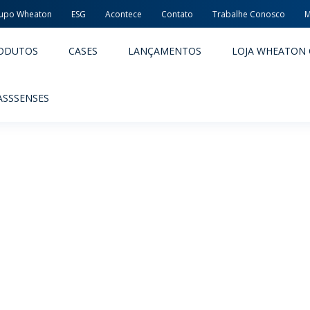
upo Wheaton
ESG
Acontece
Contato
Trabalhe Conosco
M
ODUTOS
CASES
LANÇAMENTOS
LOJA WHEATON 
ASSSENSES
ACÊUTICOS
ALIMENTOS E BEBIDAS
ODUTOS
PRODUTOS
LIDADE E SEGURANÇA
EMBALAGENS PREMIADAS