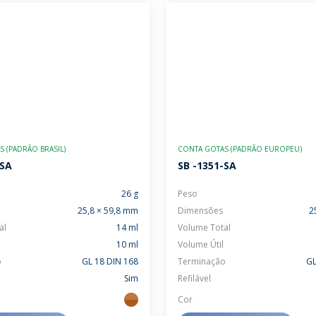
 (PADRÃO BRASIL)
CONTA GOTAS (PADRÃO EUROPEU)
-SA
SB -1351-SA
26 g
Peso
25,8 × 59,8 mm
Dimensões
2
al
14 ml
Volume Total
10 ml
Volume Útil
o
GL 18 DIN 168
Terminação
GL
Sim
Refilável
Cor
ambar