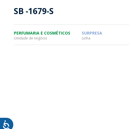
SUSTENTABILIDADE
SUS
SB -1679-S
MYWHEATON3D
SOL
PERFUMARIA E COSMÉTICOS
SURPRESA
Unidade de negócio
Linha
WHEATON CASA
FARM
PRODUTOS
SAI
BLOG
LOJA WHEATON CASA
ONDE ENCONTRAR