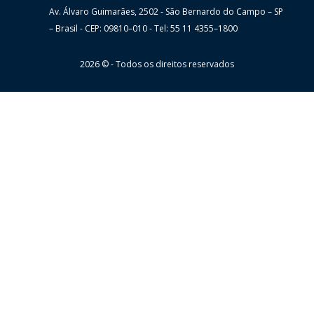
Av. Álvaro Guimarães, 2502 - São Bernardo do Campo – SP
Wheaton
– Brasil - CEP: 09810–010 - Tel: 55 11 4355–1800
2026 © - Todos os direitos reservados