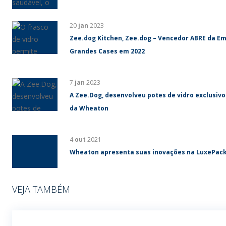
20
jan
2023
Zee.dog Kitchen, Zee.dog – Vencedor ABRE da Em
Grandes Cases em 2022
7
jan
2023
A Zee.Dog, desenvolveu potes de vidro exclusivos
da Wheaton
4
out
2021
Wheaton apresenta suas inovações na LuxePac
VEJA TAMBÉM