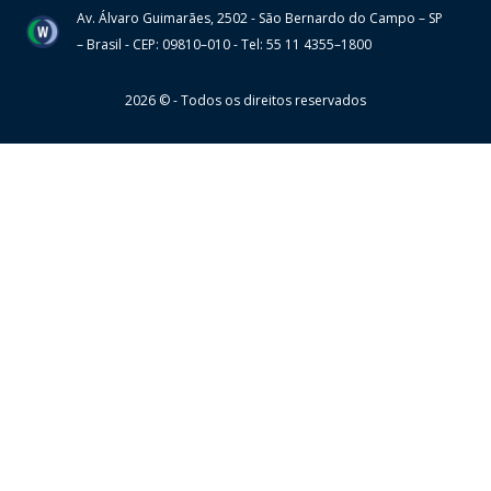
Av. Álvaro Guimarães, 2502 - São Bernardo do Campo – SP
Wheaton
– Brasil - CEP: 09810–010 - Tel: 55 11 4355–1800
2026 © - Todos os direitos reservados