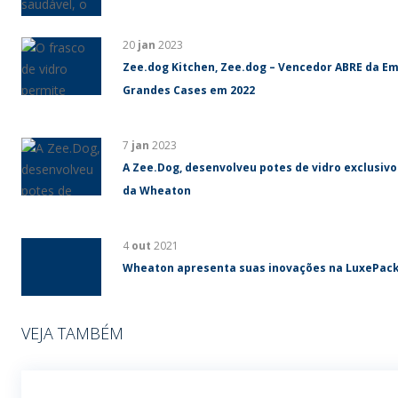
20
jan
2023
Zee.dog Kitchen, Zee.dog – Vencedor ABRE da Em
Grandes Cases em 2022
7
jan
2023
A Zee.Dog, desenvolveu potes de vidro exclusivos
da Wheaton
4
out
2021
Wheaton apresenta suas inovações na LuxePac
VEJA TAMBÉM