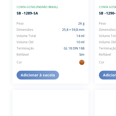
SUSTENTABILIDADE
SUS
CONTA GOTAS (PADRÃO BRASIL)
CONTA GOTAS
MYWHEATON3D
SOL
SB -1289-SA
SB -1290
Peso
26 g
Peso
Dimensões
25,8 × 59,8 mm
Dimensões
Volume Total
14 ml
Volume Tot
Volume Útil
10 ml
Volume Útil
Terminação
GL 18 DIN 168
Terminaçã
WHEATON CASA
FARM
Refilável
Sim
Refilável
Cor
Cor
ambar
PRODUTOS
SAI
Adicionar à sacola
Adicio
BLOG
LOJA WHEATON CASA
ONDE ENCONTRAR