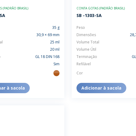
TENTABILIDADE
SUSTENTABILIDADE
 (PADRÃO BRASIL)
CONTA GOTAS (PADRÃO BRASIL)
UÇÕES COMPLETAS
MYWHEATON 3D
-SA
SB -1303-SA
35 g
Peso
30,9 × 69 mm
Dimensões
28,
al
25 ml
Volume Total
20 ml
Volume Útil
o
GL 18 DIN 168
Terminação
GL
ACAP
Sim
Refilável
Cor
ambar
BA MAIS
nar à sacola
Adicionar à sacola