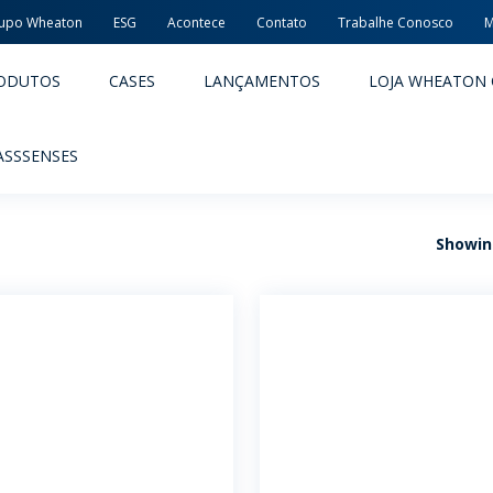
upo Wheaton
ESG
Acontece
Contato
Trabalhe Conosco
M
ODUTOS
CASES
LANÇAMENTOS
LOJA WHEATON 
ASSSENSES
Showing
ACÊUTICOS
ALIMENTOS E BEBIDAS
ODUTOS
PRODUTOS
LIDADE E SEGURANÇA
EMBALAGENS PREMIADAS