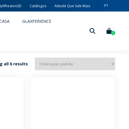
PT
yWheaton3D
Catálogos
Atitude Que Vale Mais
EN
CASA
GLAXPERIENCE
ES
0
 all 6 results
DECORAÇÃO
TÉCNICAS DE DECORAÇÃO
MYWHEATON3D