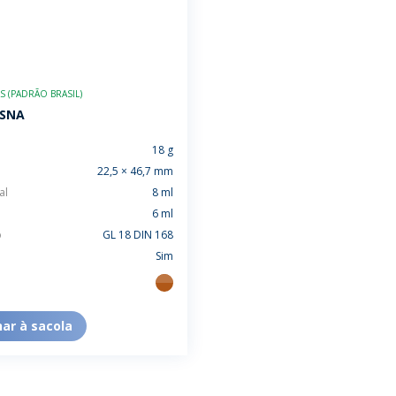
 (PADRÃO BRASIL)
-SNA
18 g
22,5 × 46,7 mm
al
8 ml
6 ml
o
GL 18 DIN 168
Sim
ambar
nar à sacola