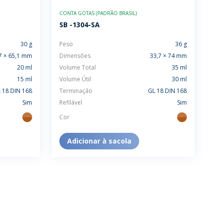
SUSTENTABILIDADE
CONTA GOTAS (PADRÃO BRASIL)
LANÇAMENTOS
SB -1304-SA
30 g
Peso
36 g
7 × 65,1 mm
Dimensões
33,7 × 74 mm
20 ml
Volume Total
35 ml
15 ml
Volume Útil
30 ml
 18 DIN 168
Terminação
GL 18 DIN 168
Sim
Refilável
Sim
Cor
ambar
ambar
Adicionar à sacola