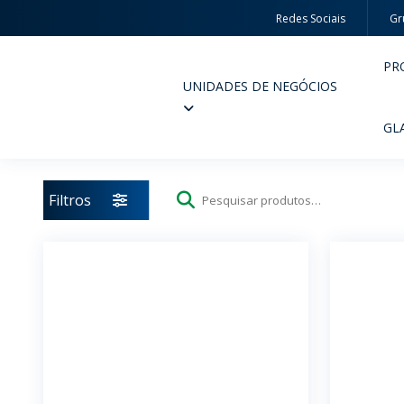
Redes Sociais
Gr
PR
UNIDADES DE NEGÓCIOS
Wheaton
GL
Filtros
Pesquisar
por:
PERFUMARIA E COSMÉTICOS
FARM
PRODUTOS
PR
INSPIRE-SE
QUA