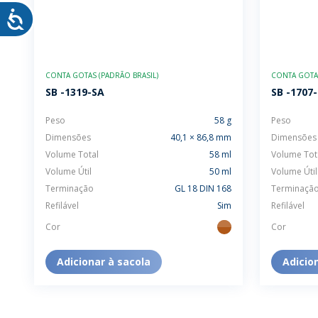
CONTA GOTAS (PADRÃO BRASIL)
CONTA GOTAS
SB -1319-SA
SB -1707
Peso
58 g
Peso
Dimensões
40,1 × 86,8 mm
Dimensões
Volume Total
58 ml
Volume Tot
Volume Útil
50 ml
Volume Útil
Terminação
GL 18 DIN 168
Terminaçã
Refilável
Sim
Refilável
Cor
Cor
ambar
Adicionar à sacola
Adicio