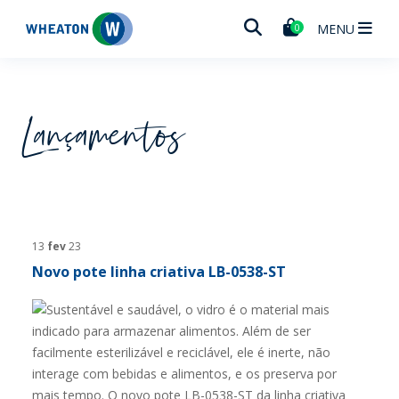
Wheaton
MENU
0
Lançamentos
13
fev
23
Novo pote linha criativa LB-0538-ST