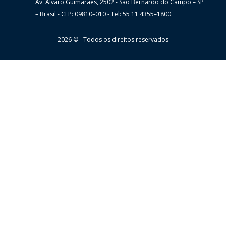
Av. Álvaro Guimarães, 2502 - São Bernardo do Campo – SP
Wheaton
– Brasil - CEP: 09810–010 - Tel: 55 11 4355–1800
2026 © - Todos os direitos reservados