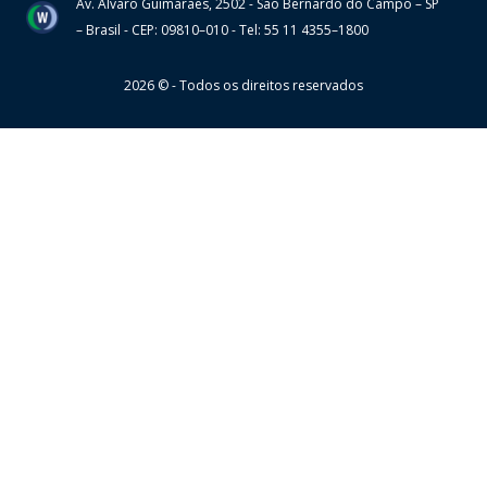
Av. Álvaro Guimarães, 2502 - São Bernardo do Campo – SP
Wheaton
– Brasil - CEP: 09810–010 - Tel: 55 11 4355–1800
2026 © - Todos os direitos reservados