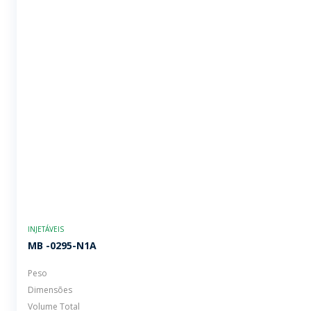
INJETÁVEIS
MB -0295-N1A
Peso
Dimensões
Volume Total
Volume Útil
Terminação