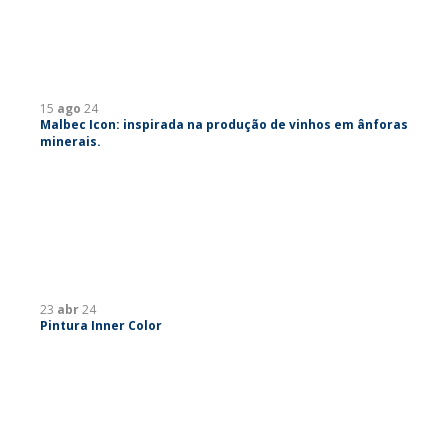
15
ago
24
Malbec Icon: inspirada na produção de vinhos em ânforas
minerais.
23
abr
24
Pintura Inner Color