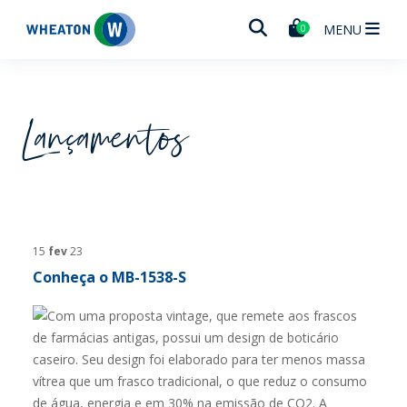
Wheaton
MENU
0
Lançamentos
15
fev
23
Conheça o MB-1538-S