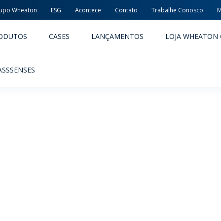
upo Wheaton
ESG
Acontece
Contato
Trabalhe Conosco
M
ODUTOS
CASES
LANÇAMENTOS
LOJA WHEATON 
ASSSENSES
ACÊUTICOS
ALIMENTOS E BEBIDAS
ODUTOS
PRODUTOS
LIDADE E SEGURANÇA
EMBALAGENS PREMIADAS