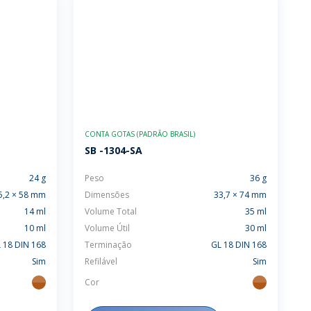
CONTA GOTAS (PADRÃO BRASIL)
SB -1304-SA
24 g
Peso
36 g
5,2 × 58 mm
Dimensões
33,7 × 74 mm
14 ml
Volume Total
35 ml
10 ml
Volume Útil
30 ml
 18 DIN 168
Terminação
GL 18 DIN 168
Sim
Refilável
Sim
Cor
ambar
ambar