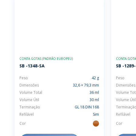
CONTA GOTAS (PADRÃO EUROPEU)
CONTA GOTAS
SB -1348-SA
SB -1289
Peso
42 g
Peso
Dimensões
32,6 × 79,3 mm
Dimensões
Volume Total
36 ml
Volume Tot
Volume Útil
30 ml
Volume Útil
Terminação
GL 18 DIN 168
Terminaçã
Refilável
Sim
Refilável
Cor
Cor
ambar