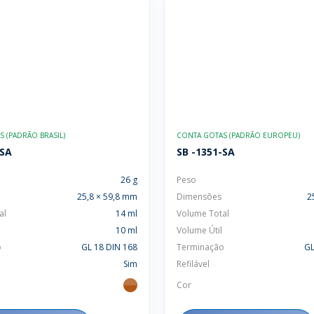
 (PADRÃO BRASIL)
CONTA GOTAS (PADRÃO EUROPEU)
-SA
SB -1351-SA
26 g
Peso
25,8 × 59,8 mm
Dimensões
2
al
14 ml
Volume Total
10 ml
Volume Útil
o
GL 18 DIN 168
Terminação
GL
Sim
Refilável
Cor
ambar