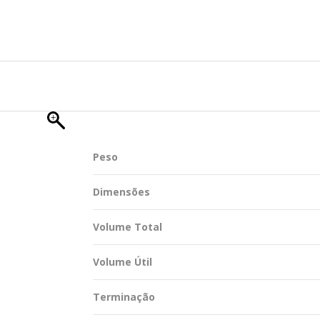
TENTABILIDADE
SUSTENTABILIDADE
UÇÕES COMPLETAS
MYWHEATON 3D
ACAP
Peso
BA MAIS
Dimensões
Volume Total
Volume Útil
Terminação