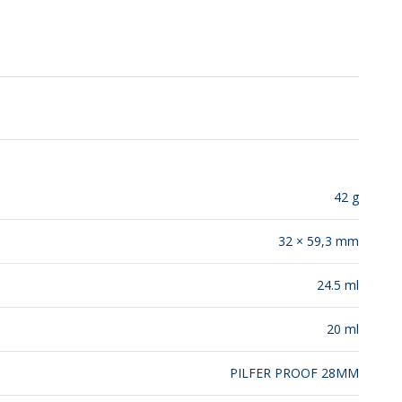
SUSTENTABILIDADE
LANÇAMENTOS
42 g
32 × 59,3 mm
24.5 ml
20 ml
PILFER PROOF 28MM