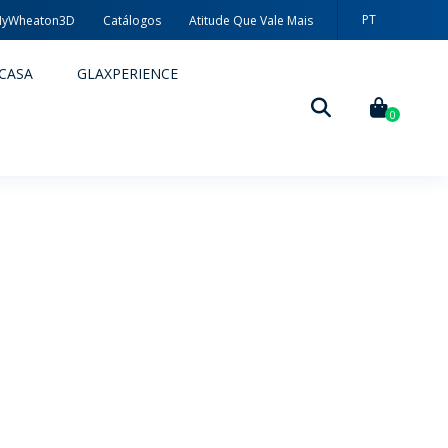
PT
yWheaton3D
Catálogos
Atitude Que Vale Mais
EN
CASA
GLAXPERIENCE
ES
0
DECORAÇÃO
TÉCNICAS DE DECORAÇÃO
MYWHEATON3D