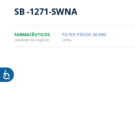
SUSTENTABILIDADE
SUS
SB -1271-SWNA
MYWHEATON3D
SOL
FARMACÊUTICOS
PILFER PROOF 28 MM
Unidade de negócio
Linha
WHEATON CASA
FARM
PRODUTOS
SAI
BLOG
LOJA WHEATON CASA
ONDE ENCONTRAR