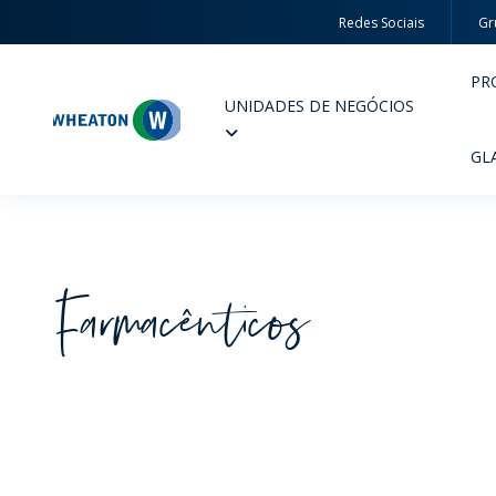
Redes Sociais
Gr
PR
UNIDADES DE NEGÓCIOS
Wheaton
GL
Farmacêuticos
PERFUMARIA E COSMÉTICOS
FARM
PRODUTOS
PR
INSPIRE-SE
QUA