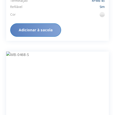
Terminação
RPWB 45
Refilável
Sim
Cor
flint
Adicionar à sacola