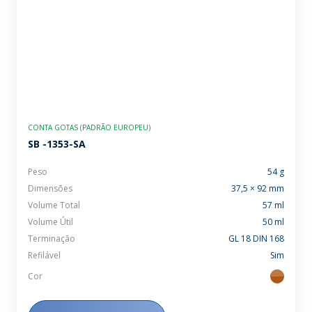
CONTA GOTAS (PADRÃO EUROPEU)
SB -1353-SA
Peso
54 g
Dimensões
37,5 × 92 mm
Volume Total
57 ml
Volume Útil
50 ml
Terminação
GL 18 DIN 168
Refilável
Sim
Cor
ambar