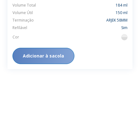
Volume Total
184 ml
Volume Útil
150 ml
Terminação
ARJEK 58MM
Refilável
Sim
Cor
flint
Adicionar à sacola