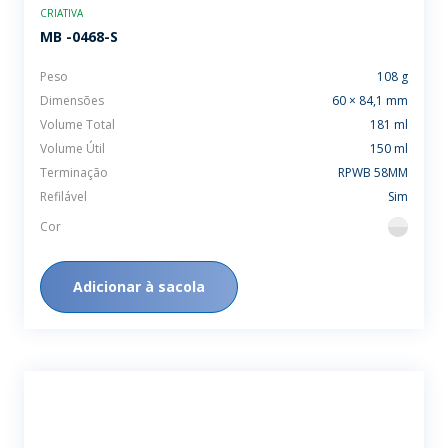
CRIATIVA
MB -0468-S
Peso
108 g
Dimensões
60 × 84,1 mm
Volume Total
181 ml
Volume Útil
150 ml
Terminação
RPWB 58MM
Refilável
Sim
Cor
flint
Adicionar à sacola