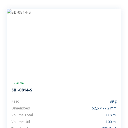
CRIATIVA
SB -0814-S
Peso
89 g
Dimensões
52,5 × 77,2 mm
Volume Total
118 ml
Volume Útil
100 ml