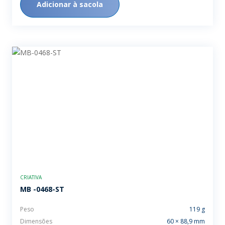
Adicionar à sacola
CRIATIVA
MB -0468-ST
Peso
119 g
Dimensões
60 × 88,9 mm