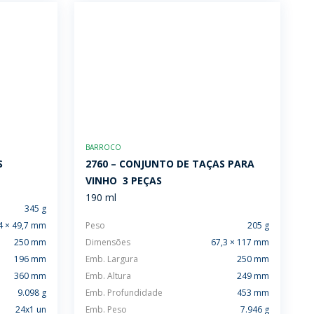
BARROCO
S
2760 – CONJUNTO DE TAÇAS PARA
VINHO  3 PEÇAS
190 ml
345 g
4 × 49,7 mm
Peso
205 g
250 mm
Dimensões
67,3 × 117 mm
196 mm
Emb. Largura
250 mm
360 mm
Emb. Altura
249 mm
9.098 g
Emb. Profundidade
453 mm
24x1 un
Emb. Peso
7.946 g