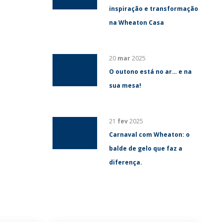
inspiração e transformação
na Wheaton Casa
20
mar
2025
O outono está no ar… e na
sua mesa!
21
fev
2025
Carnaval com Wheaton: o
balde de gelo que faz a
diferença.