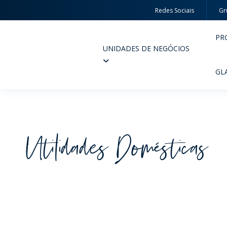
Redes Sociais
Gr
PR
UNIDADES DE NEGÓCIOS
Wheaton
GL
Utilidades Domésticas
PERFUMARIA E COSMÉTICOS
FARM
PRODUTOS
PR
INSPIRE-SE
QUA