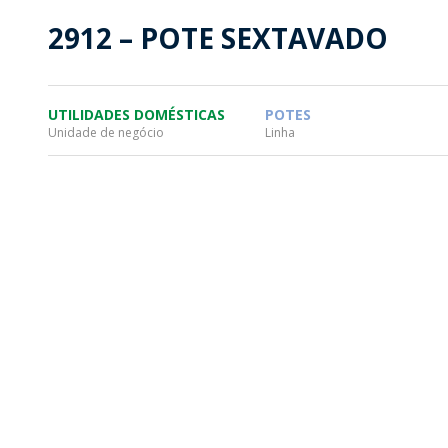
SUSTENTABILIDADE
SUS
2912 – POTE SEXTAVADO
MYWHEATON3D
SOL
UTILIDADES DOMÉSTICAS
POTES
Unidade de negócio
Linha
WHEATON CASA
FARM
PRODUTOS
SAI
BLOG
LOJA WHEATON CASA
ONDE ENCONTRAR