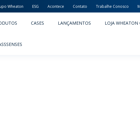
upo Wheaton
ESG
Acontece
Contato
Trabalhe Conosco
M
ODUTOS
CASES
LANÇAMENTOS
LOJA WHEATON 
ASSSENSES
ACÊUTICOS
ALIMENTOS E BEBIDAS
ODUTOS
PRODUTOS
LIDADE E SEGURANÇA
EMBALAGENS PREMIADAS