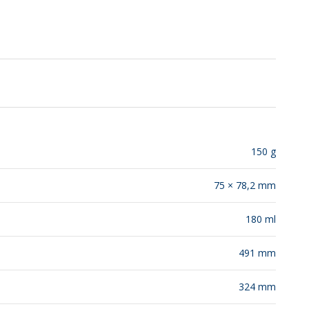
SUSTENTABILIDADE
LANÇAMENTOS
150 g
75 × 78,2 mm
180 ml
491 mm
324 mm