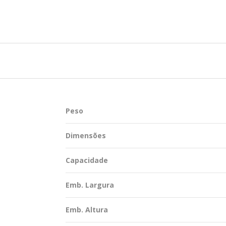
TENTABILIDADE
SUSTENTABILIDADE
UÇÕES COMPLETAS
MYWHEATON 3D
ACAP
Peso
BA MAIS
Dimensões
Capacidade
Emb. Largura
Emb. Altura