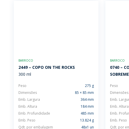
BARROCO
BARROCO
2449 – COPO ON THE ROCKS
0740 – C
300 ml
SOBREMES
Peso
275 g
Peso
Dimensões
85 × 85 mm
Dimensões
Emb. Largura
364 mm
Emb. Largu
Emb. Altura
184 mm
Emb. Altura
Emb. Profundidade
485 mm
Emb. Profu
Emb. Peso
13.824 g
Emb. Peso
Qdt. por embalagem
48x1 un
Qdt. por 