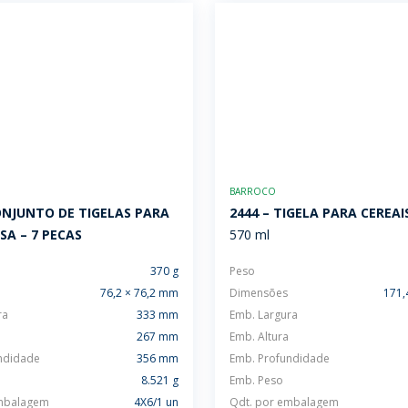
BARROCO
ONJUNTO DE TIGELAS PARA
2444 – TIGELA PARA CEREAI
A – 7 PECAS
570 ml
370 g
Peso
76,2 × 76,2 mm
Dimensões
171,
ra
333 mm
Emb. Largura
267 mm
Emb. Altura
ndidade
356 mm
Emb. Profundidade
8.521 g
Emb. Peso
embalagem
4X6/1 un
Qdt. por embalagem