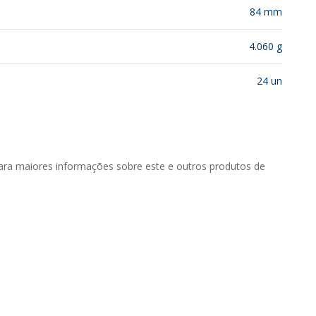
84 mm
4.060 g
24 un
ara maiores informações sobre este e outros produtos de