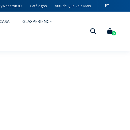
PT
yWheaton3D
Catálogos
Atitude Que Vale Mais
EN
CASA
GLAXPERIENCE
ES
0
DECORAÇÃO
TÉCNICAS DE DECORAÇÃO
MYWHEATON3D