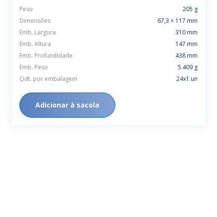
Peso
205 g
Dimensões
67,3 × 117 mm
Emb. Largura
310 mm
Emb. Altura
147 mm
Emb. Profundidade
438 mm
Emb. Peso
5.409 g
Qdt. por embalagem
24x1 un
Adicionar à sacola