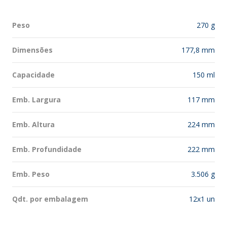
Peso
270 g
Dimensões
177,8 mm
Capacidade
150 ml
Emb. Largura
117 mm
Emb. Altura
224 mm
Emb. Profundidade
222 mm
Emb. Peso
3.506 g
Qdt. por embalagem
12x1 un