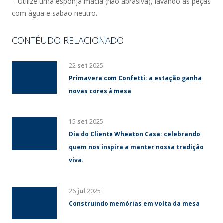
– Utilize uma esponja macia (não abrasiva), lavando as peças
com água e sabão neutro.
CONTÉUDO RELACIONADO
22
set
2025
Primavera com Confetti: a estação ganha
novas cores à mesa
15
set
2025
Dia do Cliente Wheaton Casa: celebrando
quem nos inspira a manter nossa tradição
viva.
26
jul
2025
Construindo memórias em volta da mesa