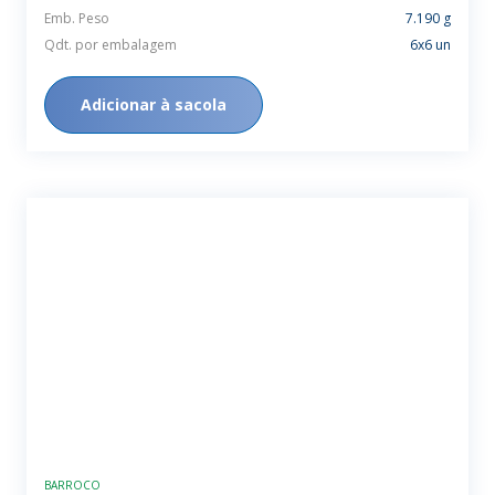
Emb. Peso
7.190 g
Qdt. por embalagem
6x6 un
Adicionar à sacola
BARROCO