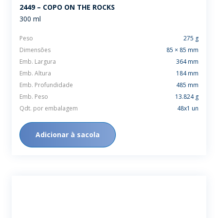
2449 – COPO ON THE ROCKS
300 ml
Peso
275 g
Dimensões
85 × 85 mm
Emb. Largura
364 mm
Emb. Altura
184 mm
Emb. Profundidade
485 mm
Emb. Peso
13.824 g
Qdt. por embalagem
48x1 un
Adicionar à sacola