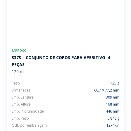
BARROCO
3373 – CONJUNTO DE COPOS PARA APERITIVO  4
PEÇAS
120 ml
Peso
135 g
Dimensões
60,7 × 77,2 mm
Emb. Largura
309 mm
Emb. Altura
168 mm
Emb. Profundidade
446 mm
Emb. Peso
6.848 g
Qdt. por embalagem
12x4 un