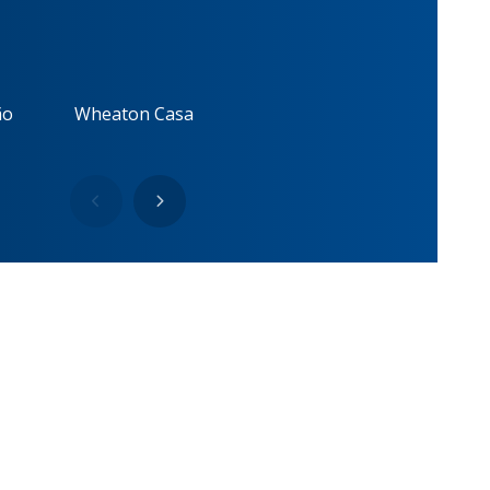
ão
Wheaton Casa
Noar
Farmac