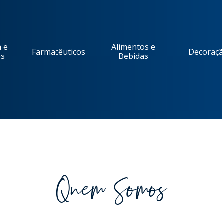
 e
Alimentos e
Farmacêuticos
Decoraç
os
Bebidas
Quem Somos