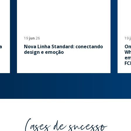
19
jun
26
19
a
Nova Linha Standard: conectando
On
design e emoção
Wh
em
FC
Cases de sucesso