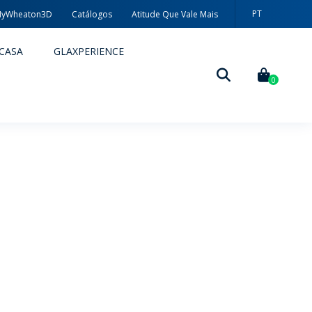
PT
yWheaton3D
Catálogos
Atitude Que Vale Mais
EN
CASA
GLAXPERIENCE
ES
0
DECORAÇÃO
TÉCNICAS DE DECORAÇÃO
MYWHEATON3D