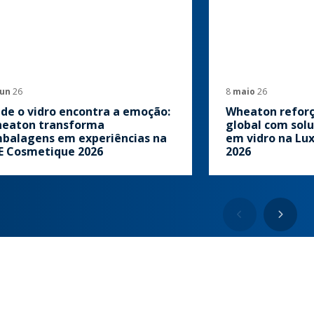
jun
26
8
maio
26
de o vidro encontra a emoção:
Wheaton refor
eaton transforma
global com sol
balagens em experiências na
em vidro na Lu
E Cosmetique 2026
2026