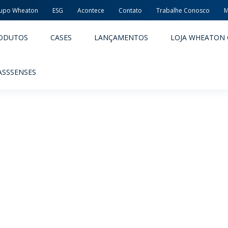
upo Wheaton
ESG
Acontece
Contato
Trabalhe Conosco
M
ODUTOS
CASES
LANÇAMENTOS
LOJA WHEATON 
ASSSENSES
ACÊUTICOS
ALIMENTOS E BEBIDAS
ODUTOS
PRODUTOS
LIDADE E SEGURANÇA
EMBALAGENS PREMIADAS