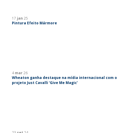
17
jan
25
Pintura Efeito Mármore
4
mar
26
Wheaton ganha destaque na mídia internacional com o
projeto Just Cavalli ‘Give Me Magic’
23
set
24