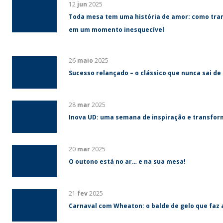
12
jun
2025
Toda mesa tem uma história de amor: como tra
em um momento inesquecível
26
maio
2025
Sucesso relançado – o clássico que nunca sai de
28
mar
2025
Inova UD: uma semana de inspiração e transfo
20
mar
2025
O outono está no ar… e na sua mesa!
21
fev
2025
Carnaval com Wheaton: o balde de gelo que faz 