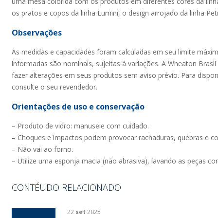
uma mesa colorida com os produtos em diferentes cores da linh
os pratos e copos da linha Lumini, o design arrojado da linha Pe
Observações
As medidas e capacidades foram calculadas em seu limite máxi
informadas são nominais, sujeitas à variações. A Wheaton Brasil V
fazer alterações em seus produtos sem aviso prévio. Para dispon
consulte o seu revendedor.
Orientações de uso e conservação
– Produto de vidro: manuseie com cuidado.
– Choques e impactos podem provocar rachaduras, quebras e co
– Não vai ao forno.
– Utilize uma esponja macia (não abrasiva), lavando as peças c
CONTÉUDO RELACIONADO
22
set
2025