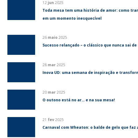
12
jun
2025
Toda mesa tem uma história de amor: como tra
em um momento inesquecível
26
maio
2025
Sucesso relançado – o clássico que nunca sai de
28
mar
2025
Inova UD: uma semana de inspiração e transfo
20
mar
2025
O outono está no ar… e na sua mesa!
21
fev
2025
Carnaval com Wheaton: o balde de gelo que faz 