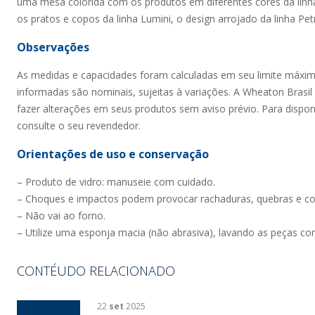
uma mesa colorida com os produtos em diferentes cores da linh
os pratos e copos da linha Lumini, o design arrojado da linha Pe
Observações
As medidas e capacidades foram calculadas em seu limite máxi
informadas são nominais, sujeitas à variações. A Wheaton Brasil V
fazer alterações em seus produtos sem aviso prévio. Para dispon
consulte o seu revendedor.
Orientações de uso e conservação
– Produto de vidro: manuseie com cuidado.
– Choques e impactos podem provocar rachaduras, quebras e co
– Não vai ao forno.
– Utilize uma esponja macia (não abrasiva), lavando as peças c
CONTÉUDO RELACIONADO
22
set
2025