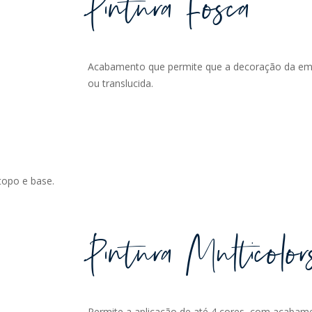
Pintura Fosca
Acabamento que permite que a decoração da em
ou translucida.
 topo e base.
Pintura Multicolor
Permite a aplicação de até 4 cores, com acabame