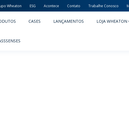
upo Wheaton
ESG
Acontece
Contato
Trabalhe Conosco
M
ODUTOS
CASES
LANÇAMENTOS
LOJA WHEATON 
ASSSENSES
ACÊUTICOS
ALIMENTOS E BEBIDAS
ODUTOS
PRODUTOS
LIDADE E SEGURANÇA
EMBALAGENS PREMIADAS