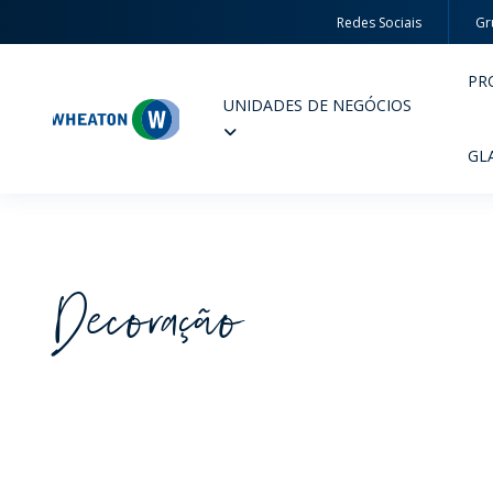
Redes Sociais
Gr
PR
UNIDADES DE NEGÓCIOS
Wheaton
GL
Decoração
PERFUMARIA E COSMÉTICOS
FARM
PRODUTOS
PR
INSPIRE-SE
QUA