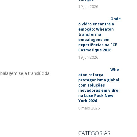
19 jun 2026
Onde
o vidro encontra a
emoção: Wheaton
transforma
embalagens em
experiências na FCE
Cosmetique 2026
19 jun 2026
Whe
alagem seja translúcida.
aton reforça
protagonismo global
com soluções
inovadoras em vidro
na Luxe Pack New
York 2026
8 maio 2026
CATEGORIAS