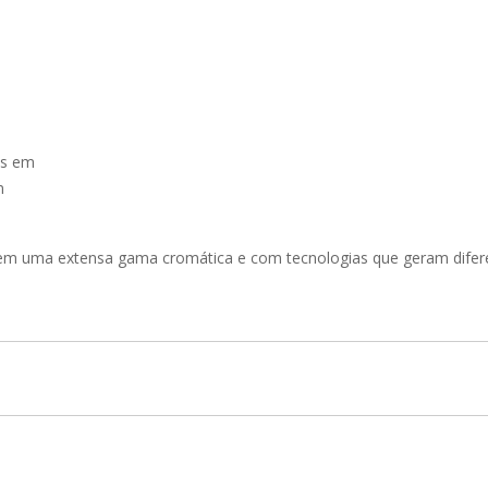
TENTABILIDADE
SUSTENTABILIDADE
UÇÕES COMPLETAS
MYWHEATON 3D
ACAP
 em uma extensa gama cromática e com tecnologias que geram diferen
BA MAIS