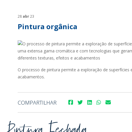
SUSTENTABILIDADE
SUS
MYWHEATON3D
SOL
28
abr
23
Pintura orgânica
WHEATON CASA
FARM
O processo de pintura permite a exploração de superfícies
acabamentos.
PRODUTOS
SAI
BLOG
LOJA WHEATON CASA
COMPARTILHAR
ONDE ENCONTRAR
Pintura Fechada