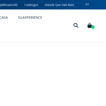
PT
yWheaton3D
Catálogos
Atitude Que Vale Mais
EN
CASA
GLAXPERIENCE
ES
0
DECORAÇÃO
TÉCNICAS DE DECORAÇÃO
MYWHEATON3D