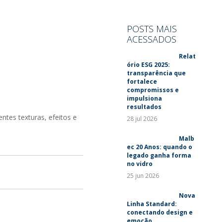
SUSTENTABILIDADE
LANÇAMENTOS
POSTS MAIS
ACESSADOS
Relat
ório ESG 2025:
transparência que
fortalece
compromissos e
impulsiona
resultados
tes texturas, efeitos e
28 jul 2026
Malb
ec 20 Anos: quando o
legado ganha forma
no vidro
25 jun 2026
Nova
Linha Standard:
conectando design e
emoção