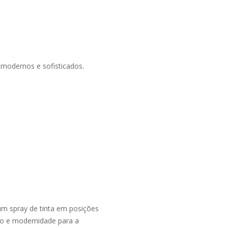
a
 modernos e sofisticados.
m spray de tinta em posições
ção e modernidade para a