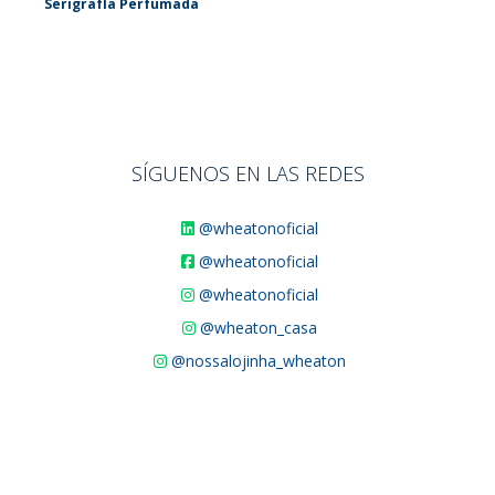
SerigrafÍa Perfumada
SÍGUENOS EN LAS REDES
@wheatonoficial
@wheatonoficial
@wheatonoficial
@wheaton_casa
@nossalojinha_wheaton