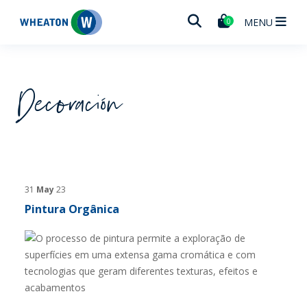
Wheaton
MENU
0
Decoración
31
May
23
Pintura Orgânica