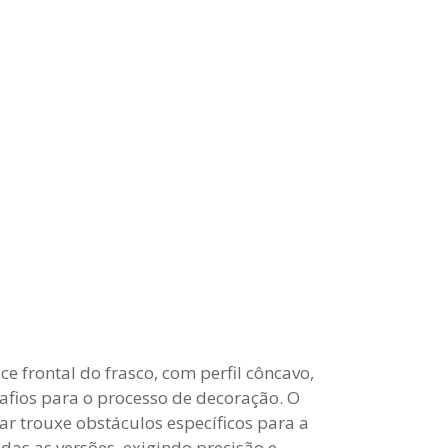
ce frontal do frasco, com perfil côncavo,
afios para o processo de decoração. O
ar trouxe obstáculos específicos para a
odas as versões, exigindo precisão e