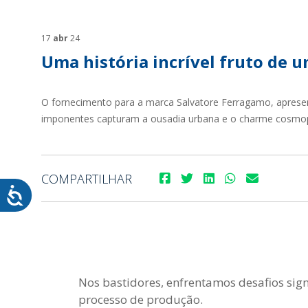
SUSTENTABILIDADE
SUS
MYWHEATON3D
SOL
17
abr
24
Uma história incrível fruto de 
O fornecimento para a marca Salvatore Ferragamo, apresen
imponentes capturam a ousadia urbana e o charme cosmop
WHEATON CASA
FARM
COMPARTILHAR
PRODUTOS
SAI
BLOG
LOJA WHEATON CASA
ONDE ENCONTRAR
Nos bastidores, enfrentamos desafios sign
processo de produção.