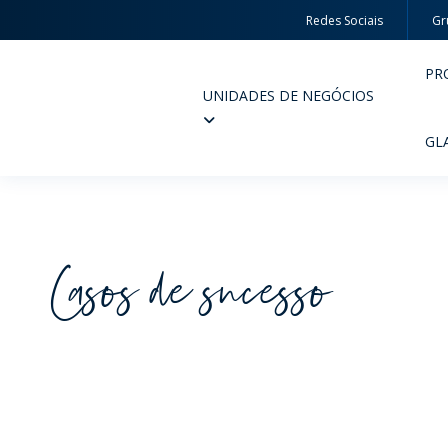
Redes Sociais
Gr
PR
UNIDADES DE NEGÓCIOS
Wheaton
GL
Casos de sucesso
PERFUMARIA E COSMÉTICOS
FARM
PRODUTOS
PR
INSPIRE-SE
QUA