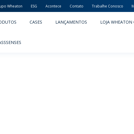
upo Wheaton
ESG
Acontece
Contato
Trabalhe Conosco
M
ODUTOS
CASES
LANÇAMENTOS
LOJA WHEATON 
ASSSENSES
ACÊUTICOS
ALIMENTOS E BEBIDAS
ODUTOS
PRODUTOS
LIDADE E SEGURANÇA
EMBALAGENS PREMIADAS