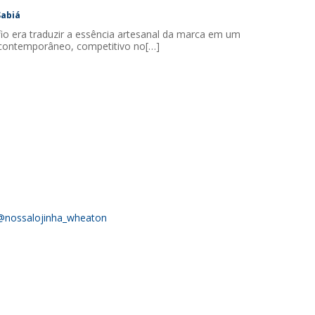
Sabiá
io era traduzir a essência artesanal da marca em um
contemporâneo, competitivo no[…]
@nossalojinha_wheaton