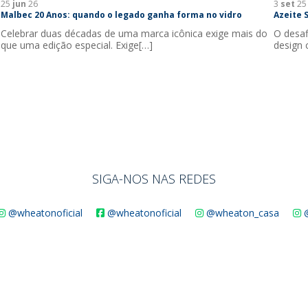
25
jun
26
3
set
25
Malbec 20 Anos: quando o legado ganha forma no vidro
Azeite 
Celebrar duas décadas de uma marca icônica exige mais do
O desaf
que uma edição especial. Exige[…]
design 
SIGA-NOS NAS REDES
@wheatonoficial
@wheatonoficial
@wheaton_casa