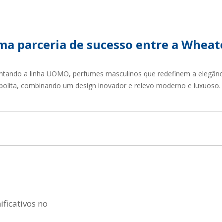
TENTABILIDADE
SUSTENTABILIDADE
UÇÕES COMPLETAS
MYWHEATON 3D
uma parceria de sucesso entre a Wheat
tando a linha UOMO, perfumes masculinos que redefinem a elegânci
olita, combinando um design inovador e relevo moderno e luxuoso.
ACAP
BA MAIS
ificativos no