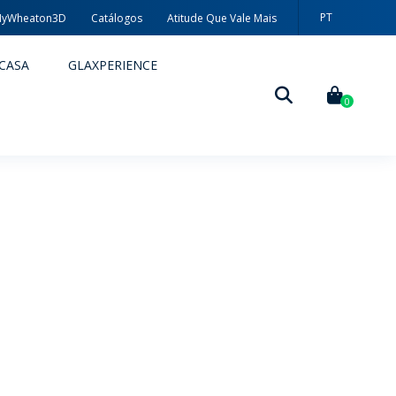
PT
yWheaton3D
Catálogos
Atitude Que Vale Mais
EN
CASA
GLAXPERIENCE
ES
0
DECORAÇÃO
TÉCNICAS DE DECORAÇÃO
MYWHEATON3D