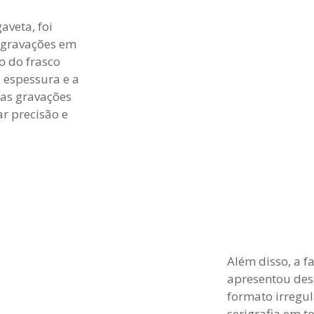
aveta, foi
s gravações em
co do frasco
 espessura e a
 as gravações
r precisão e
Além disso, a fa
apresentou des
formato irregul
serigrafia em t