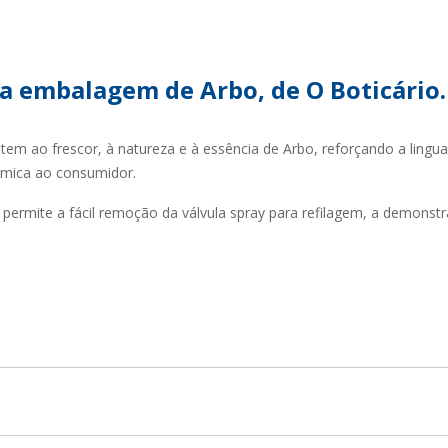
TENTABILIDADE
SUSTENTABILIDADE
UÇÕES COMPLETAS
MYWHEATON 3D
a embalagem de Arbo, de O Boticário
em ao frescor, à natureza e à essência de Arbo, reforçando a lingu
ômica ao consumidor.
ACAP
e permite a fácil remoção da válvula spray para refilagem, a demon
BA MAIS