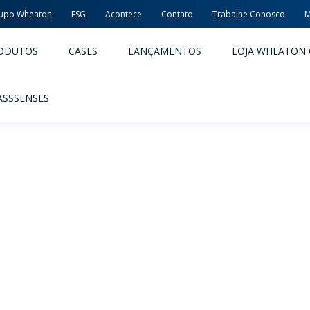
upo Wheaton
ESG
Acontece
Contato
Trabalhe Conosco
M
ODUTOS
CASES
LANÇAMENTOS
LOJA WHEATON 
ASSSENSES
ACÊUTICOS
ALIMENTOS E BEBIDAS
ODUTOS
PRODUTOS
LIDADE E SEGURANÇA
EMBALAGENS PREMIADAS