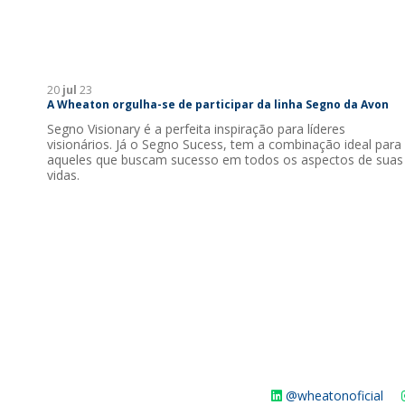
20
jul
23
A Wheaton orgulha-se de participar da linha Segno da Avon
Segno Visionary é a perfeita inspiração para líderes
visionários. Já o Segno Sucess, tem a combinação ideal para
aqueles que buscam sucesso em todos os aspectos de suas
vidas.
@wheatonoficial