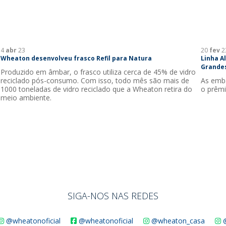
4
abr
23
20
fev
2
Wheaton desenvolveu frasco Refil para Natura
Linha A
Grandes
Produzido em âmbar, o frasco utiliza cerca de 45% de vidro
reciclado pós-consumo. Com isso, todo mês são mais de
As emba
1000 toneladas de vidro reciclado que a Wheaton retira do
o prêm
meio ambiente.
SIGA-NOS NAS REDES
@wheatonoficial
@wheatonoficial
@wheaton_casa