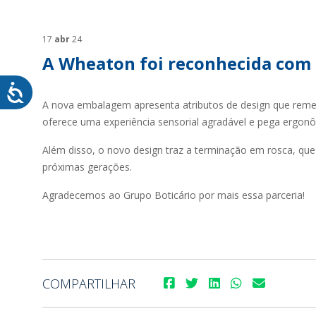
SUSTENTABILIDADE
SUS
MYWHEATON3D
SOL
17
abr
24
A Wheaton foi reconhecida com 
A nova embalagem apresenta atributos de design que remet
oferece uma experiência sensorial agradável e pega ergon
WHEATON CASA
FARM
Além disso, o novo design traz a terminação em rosca, qu
próximas gerações.
PRODUTOS
SAI
Agradecemos ao Grupo Boticário por mais essa parceria!
BLOG
LOJA WHEATON CASA
ONDE ENCONTRAR
COMPARTILHAR