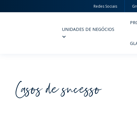
Redes Sociais
Gr
PR
UNIDADES DE NEGÓCIOS
Wheaton
GL
Casos de sucesso
PERFUMARIA E COSMÉTICOS
FARM
PRODUTOS
PR
INSPIRE-SE
QUA