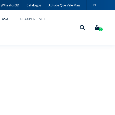
PT
yWheaton3D
Catálogos
Atitude Que Vale Mais
EN
CASA
GLAXPERIENCE
ES
0
DECORAÇÃO
TÉCNICAS DE DECORAÇÃO
MYWHEATON3D