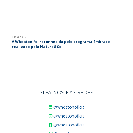
18
abr
23
A Wheaton foi reconhecida pelo programa Embrace
realizado pela Natura&Co
SIGA-NOS NAS REDES
@wheatonoficial
@wheatonoficial
@wheatonoficial