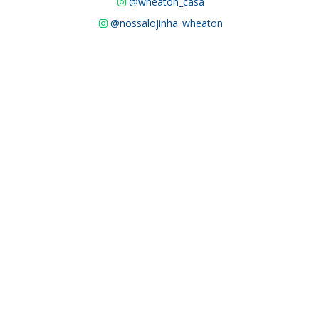
@wheaton_casa
@nossalojinha_wheaton