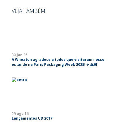
VEJA TAMBÉM
30
jan
25
A Wheaton agradece a todos que visitaram nosso
estande na Paris Packaging Week 2025! ✨ 🙏🏻
29
ago
16
Lançamentos UD 2017