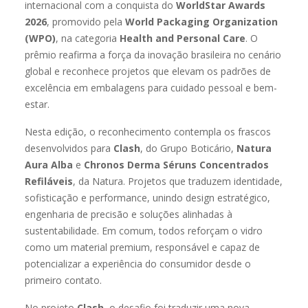
internacional com a conquista do
WorldStar Awards
2026
, promovido pela
World Packaging Organization
(WPO)
, na categoria
Health and Personal Care
. O
prêmio reafirma a força da inovação brasileira no cenário
global e reconhece projetos que elevam os padrões de
excelência em embalagens para cuidado pessoal e bem-
estar.
Nesta edição, o reconhecimento contempla os frascos
desenvolvidos para
Clash
, do Grupo Boticário,
Natura
Aura Alba
e
Chronos Derma Séruns Concentrados
Refiláveis
, da Natura. Projetos que traduzem identidade,
sofisticação e performance, unindo design estratégico,
engenharia de precisão e soluções alinhadas à
sustentabilidade. Em comum, todos reforçam o vidro
como um material premium, responsável e capaz de
potencializar a experiência do consumidor desde o
primeiro contato.
No projeto
Clash
, o desafio foi traduzir uma nova