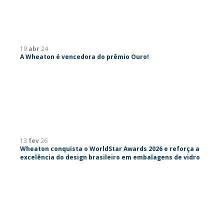
19
abr
24
A Wheaton é vencedora do prêmio Ouro!
13
fev
26
Wheaton conquista o WorldStar Awards 2026 e reforça a
excelência do design brasileiro em embalagens de vidro