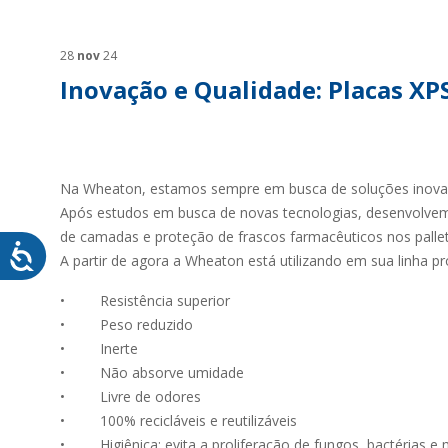
SUSTENTABILIDADE
SUS
MYWHEATON3D
SOL
28
nov
24
Inovação e Qualidade: Placas XP
Na Wheaton, estamos sempre em busca de soluções inovado
WHEATON CASA
FARM
Após estudos em busca de novas tecnologias, desenvolvemos
de camadas e proteção de frascos farmacêuticos nos pallet
A partir de agora a Wheaton está utilizando em sua linha 
PRODUTOS
SAI
BLOG
• Resistência superior
• Peso reduzido
LOJA WHEATON CASA
• Inerte
ONDE ENCONTRAR
• Não absorve umidade
• Livre de odores
• 100% recicláveis e reutilizáveis
• Higiênica: evita a proliferação de fungos, bactérias e