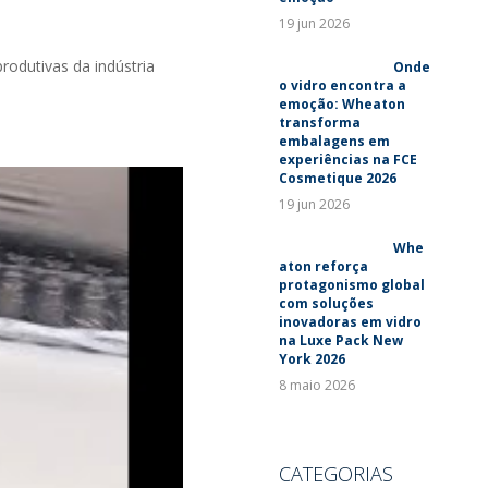
19 jun 2026
rodutivas da indústria
Onde
o vidro encontra a
emoção: Wheaton
transforma
embalagens em
experiências na FCE
Cosmetique 2026
19 jun 2026
Whe
aton reforça
protagonismo global
com soluções
inovadoras em vidro
na Luxe Pack New
York 2026
8 maio 2026
CATEGORIAS