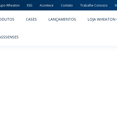
upo Wheaton
ESG
Acontece
Contato
Trabalhe Conosco
M
ODUTOS
CASES
LANÇAMENTOS
LOJA WHEATON 
ASSSENSES
ACÊUTICOS
ALIMENTOS E BEBIDAS
ODUTOS
PRODUTOS
LIDADE E SEGURANÇA
EMBALAGENS PREMIADAS