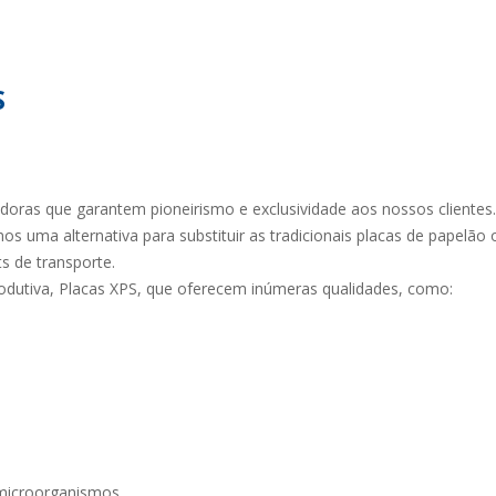
TENTABILIDADE
SUSTENTABILIDADE
UÇÕES COMPLETAS
MYWHEATON 3D
S
ras que garantem pioneirismo e exclusividade aos nossos clientes.
ACAP
 uma alternativa para substituir as tradicionais placas de papelão
s de transporte.
produtiva, Placas XPS, que oferecem inúmeras qualidades, como:
BA MAIS
 microorganismos.