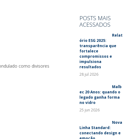
SUSTENTABILIDADE
LANÇAMENTOS
POSTS MAIS
ACESSADOS
Relat
ório ESG 2025:
transparência que
fortalece
compromissos e
impulsiona
 ondulado como divisores
resultados
28 jul 2026
Malb
ec 20 Anos: quando o
legado ganha forma
no vidro
25 jun 2026
Nova
Linha Standard:
conectando design e
emoção