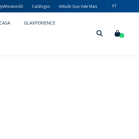
PT
yWheaton3D
Catálogos
Atitude Que Vale Mais
CASA
GLAXPERIENCE
0
DECORAÇÃO
TÉCNICAS DE DECORAÇÃO
MYWHEATON3D