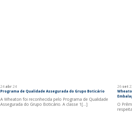
24
abr
24
26
set
2
Programa de Qualidade Assegurada do Grupo Boticário
Wheaton
Embalag
A Wheaton foi reconhecida pelo Programa de Qualidade
Assegurada do Grupo Boticário. A classe 1[…]
O Prêmi
respeit