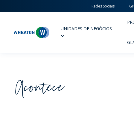
Redes Sociais
Gr
PR
UNIDADES DE NEGÓCIOS
Wheaton
GL
Acontece
PERFUMARIA E COSMÉTICOS
FARM
PRODUTOS
PR
INSPIRE-SE
QUA