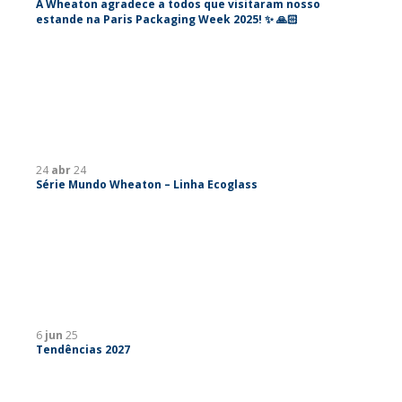
A Wheaton agradece a todos que visitaram nosso
estande na Paris Packaging Week 2025! ✨ 🙏🏻
24
abr
24
Série Mundo Wheaton – Linha Ecoglass
6
jun
25
Tendências 2027