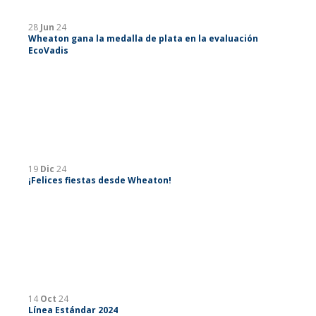
28
Jun
24
Wheaton gana la medalla de plata en la evaluación
EcoVadis
19
Dic
24
¡Felices fiestas desde Wheaton!
14
Oct
24
Línea Estándar 2024