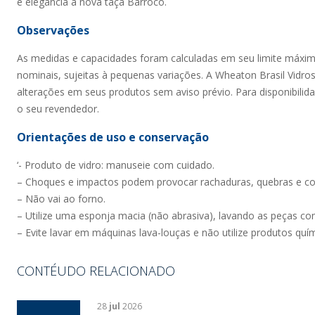
e elegância à nova taça Barroco.
Observações
As medidas e capacidades foram calculadas em seu limite máxi
nominais, sujeitas à pequenas variações. A Wheaton Brasil Vidros 
alterações em seus produtos sem aviso prévio. Para disponibilid
o seu revendedor.
Orientações de uso e conservação
‘- Produto de vidro: manuseie com cuidado.
– Choques e impactos podem provocar rachaduras, quebras e co
– Não vai ao forno.
– Utilize uma esponja macia (não abrasiva), lavando as peças c
– Evite lavar em máquinas lava-louças e não utilize produtos quí
CONTÉUDO RELACIONADO
28
jul
2026