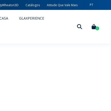
PT
yWheaton3D
Catálogos
Atitude Que Vale Mais
EN
CASA
GLAXPERIENCE
ES
0
DECORAÇÃO
TÉCNICAS DE DECORAÇÃO
MYWHEATON3D