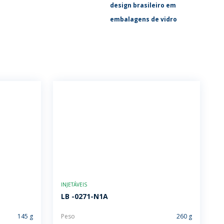
design brasileiro em
embalagens de vidro
INJETÁVEIS
LB -0271-N1A
145 g
Peso
260 g