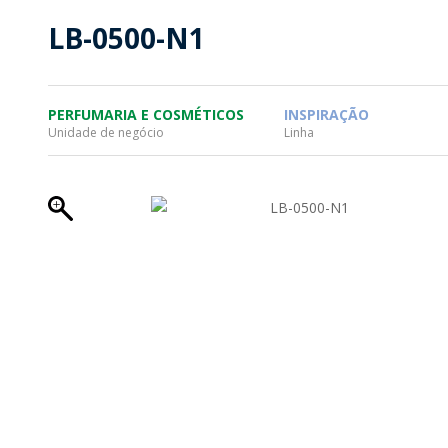
SUSTENTABILIDADE
SUS
LB-0500-N1
MYWHEATON3D
SOL
PERFUMARIA E COSMÉTICOS
INSPIRAÇÃO
Unidade de negócio
Linha
WHEATON CASA
FARM
PRODUTOS
SAI
BLOG
LOJA WHEATON CASA
ONDE ENCONTRAR