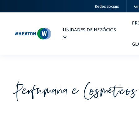
Redes Sociais
Gr
PR
UNIDADES DE NEGÓCIOS
Wheaton
GL
Perfumaria e Cosméticos
PERFUMARIA E COSMÉTICOS
FARM
PRODUTOS
PR
INSPIRE-SE
QUA