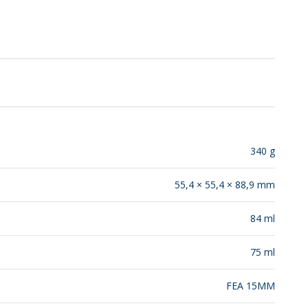
SUSTENTABILIDADE
LANÇAMENTOS
340 g
55,4 × 55,4 × 88,9 mm
84 ml
75 ml
FEA 15MM