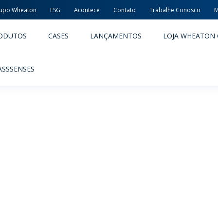
upo Wheaton
ESG
Acontece
Contato
Trabalhe Conosco
M
ODUTOS
CASES
LANÇAMENTOS
LOJA WHEATON 
ASSSENSES
ACÊUTICOS
ALIMENTOS E BEBIDAS
ODUTOS
PRODUTOS
LIDADE E SEGURANÇA
EMBALAGENS PREMIADAS