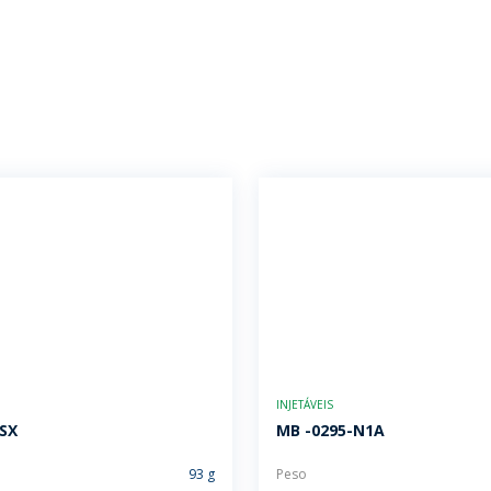
INJETÁVEIS
-SX
MB -0295-N1A
93 g
Peso