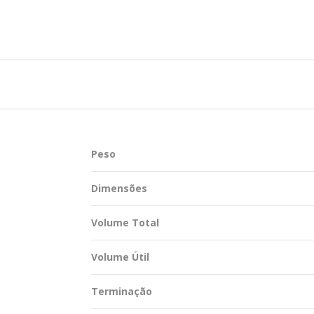
TENTABILIDADE
SUSTENTABILIDADE
UÇÕES COMPLETAS
MYWHEATON 3D
ACAP
Peso
BA MAIS
Dimensões
Volume Total
Volume Útil
Terminação