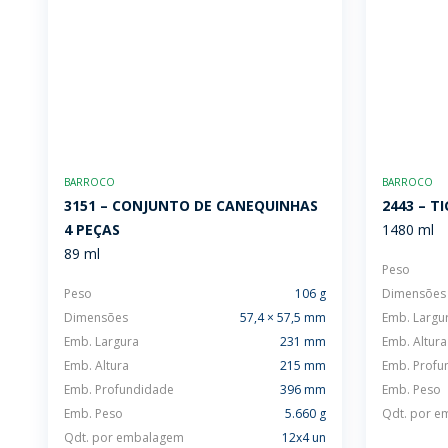
BARROCO
BARROCO
3151 – CONJUNTO DE CANEQUINHAS 
2443 – T
4 PEÇAS
1480 ml
89 ml
Peso
Peso
106 g
Dimensões
Dimensões
57,4 × 57,5 mm
Emb. Largu
Emb. Largura
231 mm
Emb. Altura
Emb. Altura
215 mm
Emb. Profu
Emb. Profundidade
396 mm
Emb. Peso
Emb. Peso
5.660 g
Qdt. por 
Qdt. por embalagem
12x4 un