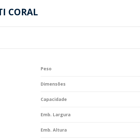
TENTABILIDADE
SUSTENTABILIDADE
TI CORAL
UÇÕES COMPLETAS
MYWHEATON 3D
ACAP
Peso
BA MAIS
Dimensões
Capacidade
Emb. Largura
Emb. Altura