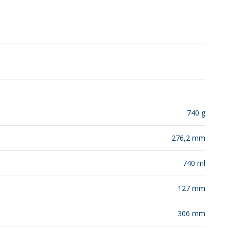
SUSTENTABILIDADE
LANÇAMENTOS
740 g
276,2 mm
740 ml
127 mm
306 mm