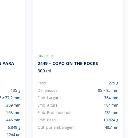
BARROCO
S PARA
2449 – COPO ON THE ROCKS
300 ml
Peso
275 g
135 g
Dimensões
85 × 85 mm
7 × 77,2 mm
Emb. Largura
364 mm
309 mm
Emb. Altura
184 mm
168 mm
Emb. Profundidade
485 mm
446 mm
Emb. Peso
13.824 g
6.848 g
Qdt. por embalagem
48x1 un
12x4 un