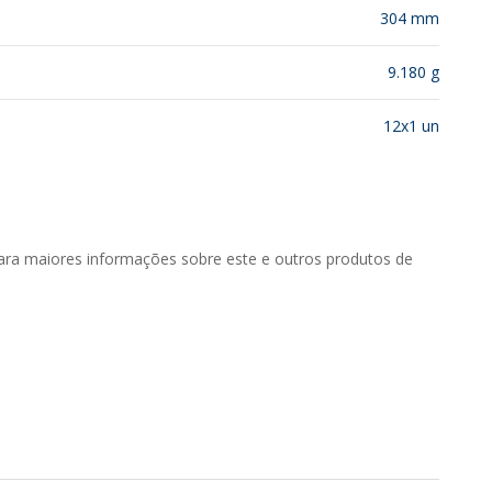
304 mm
9.180 g
12x1 un
ara maiores informações sobre este e outros produtos de