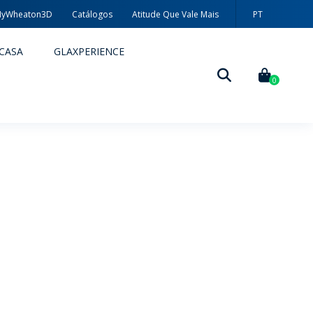
yWheaton3D
Catálogos
Atitude Que Vale Mais
PT
CASA
GLAXPERIENCE
0
DECORAÇÃO
TÉCNICAS DE DECORAÇÃO
MYWHEATON3D