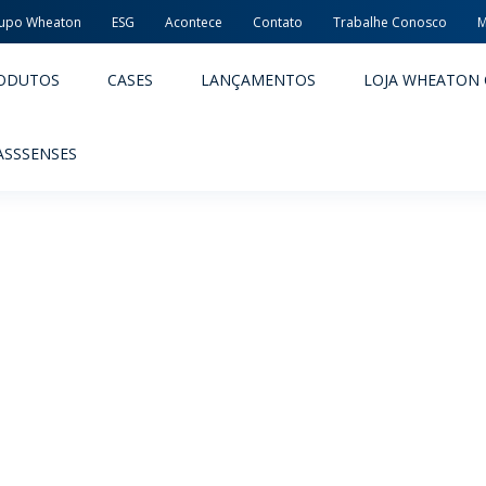
upo Wheaton
ESG
Acontece
Contato
Trabalhe Conosco
M
ODUTOS
CASES
LANÇAMENTOS
LOJA WHEATON 
ASSSENSES
ACÊUTICOS
ALIMENTOS E BEBIDAS
ODUTOS
PRODUTOS
LIDADE E SEGURANÇA
EMBALAGENS PREMIADAS