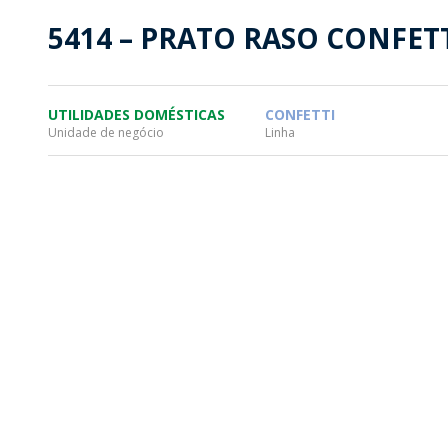
SUSTENTABILIDADE
SUS
5414 – PRATO RASO CONFET
MYWHEATON3D
SOL
UTILIDADES DOMÉSTICAS
CONFETTI
Unidade de negócio
Linha
WHEATON CASA
FARM
PRODUTOS
SAI
BLOG
LOJA WHEATON CASA
ONDE ENCONTRAR