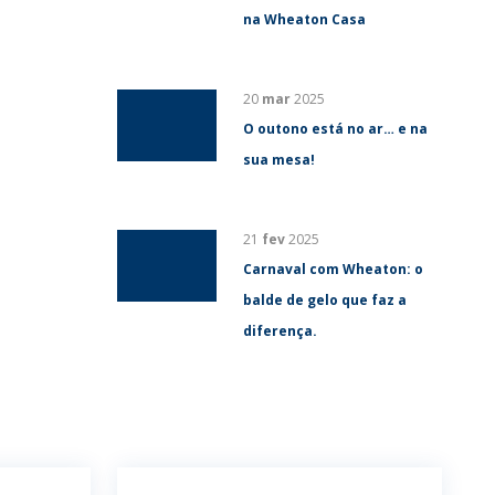
na Wheaton Casa
20
mar
2025
O outono está no ar… e na
sua mesa!
21
fev
2025
Carnaval com Wheaton: o
balde de gelo que faz a
diferença.