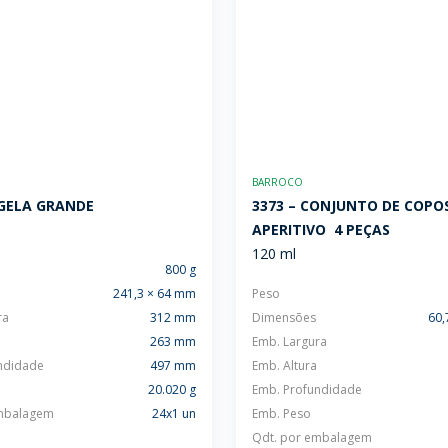
BARROCO
IGELA GRANDE
3373 – CONJUNTO DE COPO
APERITIVO  4 PEÇAS
120 ml
800 g
241,3 × 64 mm
Peso
ra
312 mm
Dimensões
60,
263 mm
Emb. Largura
ndidade
497 mm
Emb. Altura
20.020 g
Emb. Profundidade
embalagem
24x1 un
Emb. Peso
Qdt. por embalagem