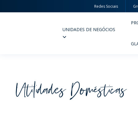
Redes Sociais
Gr
PR
UNIDADES DE NEGÓCIOS
Wheaton
GL
Utilidades Domésticas
PERFUMARIA E COSMÉTICOS
FARM
PRODUTOS
PR
INSPIRE-SE
QUA