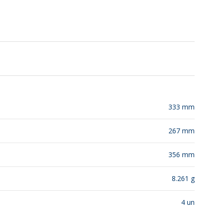
SUSTENTABILIDADE
LANÇAMENTOS
333 mm
267 mm
356 mm
8.261 g
4 un