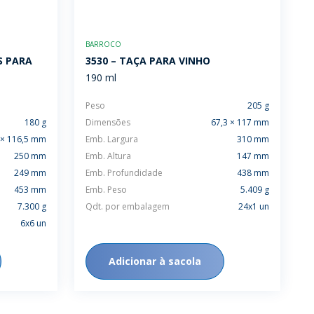
BARROCO
S PARA
3530 – TAÇA PARA VINHO
190 ml
Peso
205 g
180 g
Dimensões
67,3 × 117 mm
 × 116,5 mm
Emb. Largura
310 mm
250 mm
Emb. Altura
147 mm
249 mm
Emb. Profundidade
438 mm
453 mm
Emb. Peso
5.409 g
7.300 g
Qdt. por embalagem
24x1 un
6x6 un
Adicionar à sacola