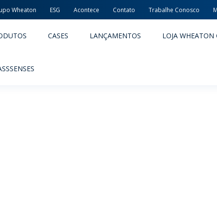
upo Wheaton
ESG
Acontece
Contato
Trabalhe Conosco
M
ODUTOS
CASES
LANÇAMENTOS
LOJA WHEATON 
ASSSENSES
ACÊUTICOS
ALIMENTOS E BEBIDAS
ODUTOS
PRODUTOS
LIDADE E SEGURANÇA
EMBALAGENS PREMIADAS