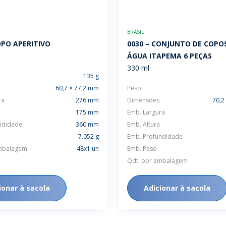
BRASIL
OPO APERITIVO
0030 – CONJUNTO DE COPO
ÁGUA ITAPEMA 6 PEÇAS
330 ml
135 g
60,7 × 77,2 mm
Peso
ra
276 mm
Dimensões
70,2
175 mm
Emb. Largura
ndidade
360 mm
Emb. Altura
7.052 g
Emb. Profundidade
embalagem
48x1 un
Emb. Peso
Qdt. por embalagem
ionar à sacola
Adicionar à sacola