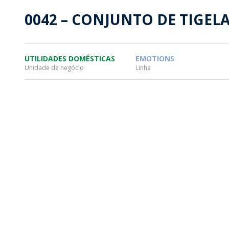
SUSTENTABILIDADE
SUS
0042 – CONJUNTO DE TIGELA
MYWHEATON3D
SOL
UTILIDADES DOMÉSTICAS
EMOTIONS
Unidade de negócio
Linha
WHEATON CASA
FARM
PRODUTOS
SAI
BLOG
LOJA WHEATON CASA
ONDE ENCONTRAR