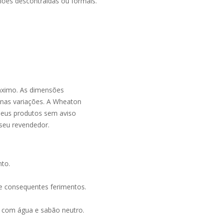
iões descontraídas ou formais.
áximo. As dimensões
nas variações. A Wheaton
m seus produtos sem aviso
 seu revendedor.
nto.
e consequentes ferimentos.
s com água e sabão neutro.