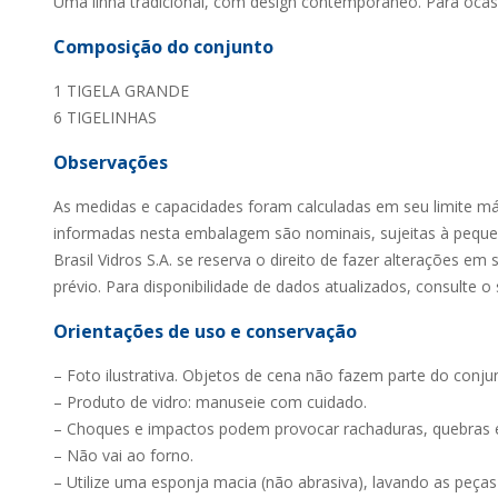
Uma linha tradicional, com design contemporâneo. Para ocas
Composição do conjunto
1 TIGELA GRANDE
6 TIGELINHAS
Observações
As medidas e capacidades foram calculadas em seu limite m
informadas nesta embalagem são nominais, sujeitas à peque
Brasil Vidros S.A. se reserva o direito de fazer alterações e
prévio. Para disponibilidade de dados atualizados, consulte o
Orientações de uso e conservação
– Foto ilustrativa. Objetos de cena não fazem parte do conju
– Produto de vidro: manuseie com cuidado.
– Choques e impactos podem provocar rachaduras, quebras 
– Não vai ao forno.
– Utilize uma esponja macia (não abrasiva), lavando as peça