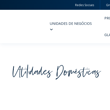
Redes Sociais
Gr
PR
UNIDADES DE NEGÓCIOS
Wheaton
GL
Utilidades Domésticas
PERFUMARIA E COSMÉTICOS
FARM
PRODUTOS
PR
INSPIRE-SE
QUA