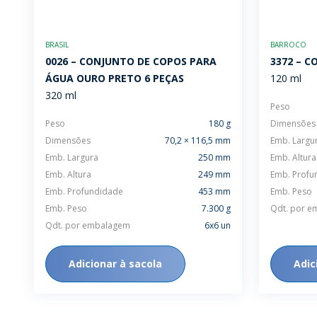
BRASIL
BARROCO
0026 – CONJUNTO DE COPOS PARA
3372 – C
ÁGUA OURO PRETO 6 PEÇAS
120 ml
320 ml
Peso
Peso
180 g
Dimensões
Dimensões
70,2 × 116,5 mm
Emb. Largu
Emb. Largura
250 mm
Emb. Altura
Emb. Altura
249 mm
Emb. Profu
Emb. Profundidade
453 mm
Emb. Peso
Emb. Peso
7.300 g
Qdt. por 
Qdt. por embalagem
6x6 un
Adicionar à sacola
Adic