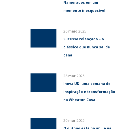
Namorados em um
momento inesquecível
26
maio
2025
Sucesso relançado – o
clássico que nunca sai de
cena
28
mar
2025
Inova UD: uma semana de
inspiração e transformação
na Wheaton Casa
20
mar
2025
O outono está no ar… e na