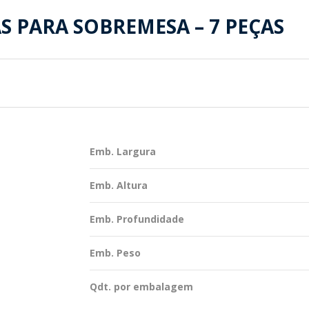
TENTABILIDADE
SUSTENTABILIDADE
S PARA SOBREMESA – 7 PEÇAS
UÇÕES COMPLETAS
MYWHEATON 3D
ACAP
Emb. Largura
BA MAIS
Emb. Altura
Emb. Profundidade
Emb. Peso
Qdt. por embalagem