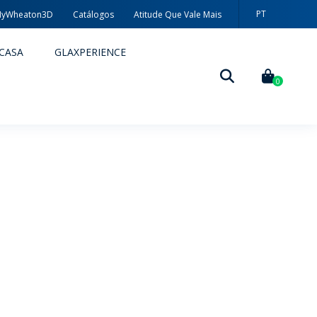
PT
yWheaton3D
Catálogos
Atitude Que Vale Mais
EN
CASA
GLAXPERIENCE
ES
0
DECORAÇÃO
TÉCNICAS DE DECORAÇÃO
MYWHEATON3D