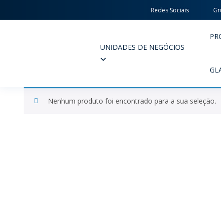
Redes Sociais
Gr
PR
UNIDADES DE NEGÓCIOS
Wheaton
GL
Nenhum produto foi encontrado para a sua seleção.
PERFUMARIA E COSMÉTICOS
FARM
PRODUTOS
PR
INSPIRE-SE
QUA