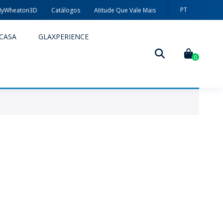
PT
yWheaton3D
Catálogos
Atitude Que Vale Mais
EN
CASA
GLAXPERIENCE
ES
0
DECORAÇÃO
TÉCNICAS DE DECORAÇÃO
MYWHEATON3D