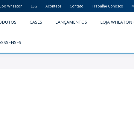
upo Wheaton
ESG
Acontece
Contato
Trabalhe Conosco
M
ODUTOS
CASES
LANÇAMENTOS
LOJA WHEATON 
ASSSENSES
ACÊUTICOS
ALIMENTOS E BEBIDAS
ODUTOS
PRODUTOS
LIDADE E SEGURANÇA
EMBALAGENS PREMIADAS