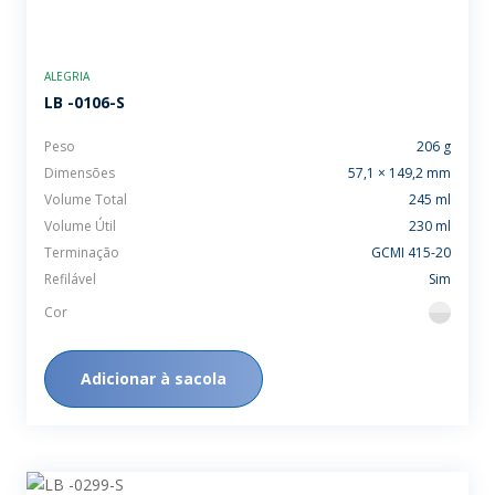
ALEGRIA
LB -0106-S
Peso
206 g
Dimensões
57,1 × 149,2 mm
Volume Total
245 ml
Volume Útil
230 ml
Terminação
GCMI 415-20
Refilável
Sim
Cor
flint
Adicionar à sacola