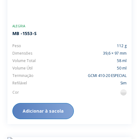
ALEGRIA
MB -1553-S
Peso
112 g
Dimensões
39,6 × 97 mm
Volume Total
58 ml
Volume Útil
50 ml
Terminação
GCMI 410-20 ESPECIAL
Refilável
Sim
Cor
flint
Adicionar à sacola