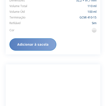
Dimensões
52,2 × 97,7 mm
Volume Total
110 ml
Volume Útil
100 ml
Terminação
GCMI 410-15
Refilável
Sim
Cor
flint
Adicionar à sacola