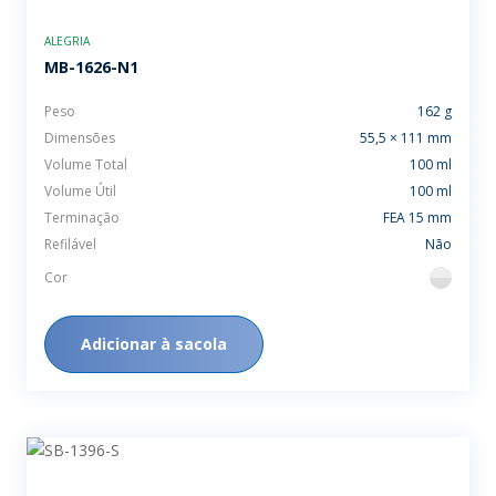
ALEGRIA
MB-1626-N1
Peso
162 g
Dimensões
55,5 × 111 mm
Volume Total
100 ml
Volume Útil
100 ml
Terminação
FEA 15 mm
Refilável
Não
Cor
flint
Adicionar à sacola