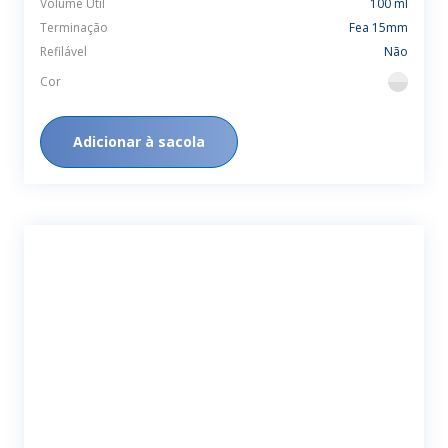
Volume Útil
100 ml
Terminação
Fea 15mm
Refilável
Não
Cor
flint
Adicionar à sacola