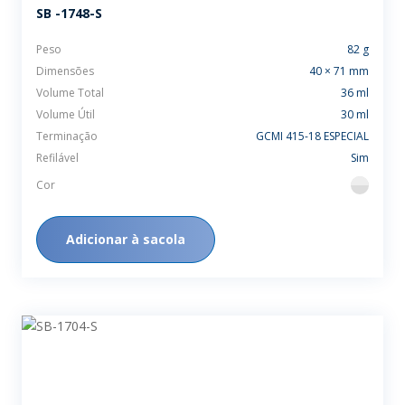
SB -1748-S
Peso
82 g
Dimensões
40 × 71 mm
Volume Total
36 ml
Volume Útil
30 ml
Terminação
GCMI 415-18 ESPECIAL
Refilável
Sim
Cor
flint
Adicionar à sacola