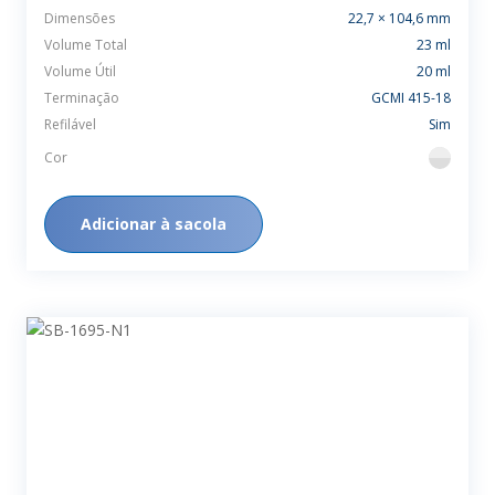
Dimensões
22,7 × 104,6 mm
Volume Total
23 ml
Volume Útil
20 ml
Terminação
GCMI 415-18
Refilável
Sim
Cor
flint
Adicionar à sacola