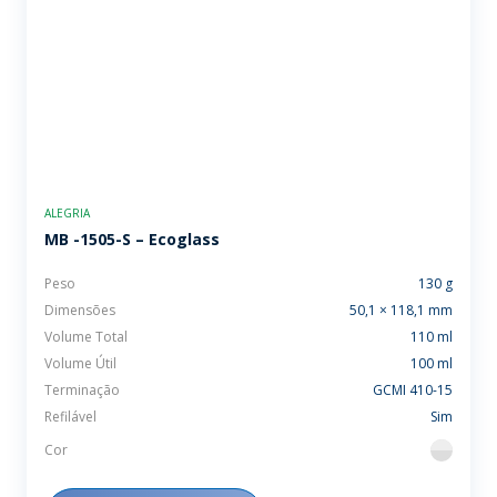
ALEGRIA
MB -1505-S – Ecoglass
Peso
130 g
Dimensões
50,1 × 118,1 mm
Volume Total
110 ml
Volume Útil
100 ml
Terminação
GCMI 410-15
Refilável
Sim
Cor
flint