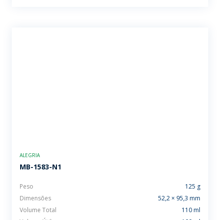
ALEGRIA
MB-1583-N1
Peso
125 g
Dimensões
52,2 × 95,3 mm
Volume Total
110 ml