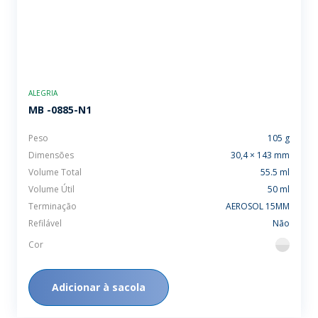
ALEGRIA
MB -0885-N1
Peso
105 g
Dimensões
30,4 × 143 mm
Volume Total
55.5 ml
Volume Útil
50 ml
Terminação
AEROSOL 15MM
Refilável
Não
Cor
flint
Adicionar à sacola