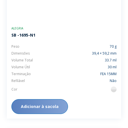
ALEGRIA
SB -1695-N1
Peso
70 g
Dimensões
39,4 × 59,2 mm
Volume Total
33.7 ml
Volume Útil
30 ml
Terminação
FEA 15MM
Refilável
Não
Cor
flint
Adicionar à sacola