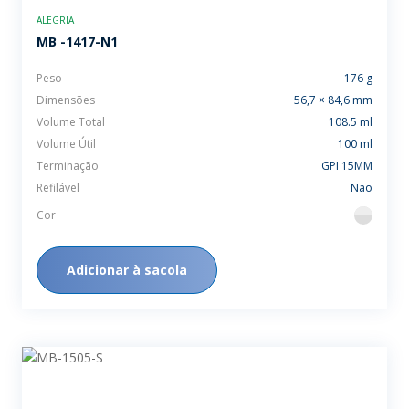
ALEGRIA
MB -1417-N1
Peso
176 g
Dimensões
56,7 × 84,6 mm
Volume Total
108.5 ml
Volume Útil
100 ml
Terminação
GPI 15MM
Refilável
Não
Cor
flint
Adicionar à sacola