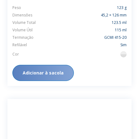
Peso
123 g
Dimensões
45,2 × 126 mm
Volume Total
123.5 ml
Volume Útil
115 ml
Terminação
GCMI 415-20
Refilável
Sim
Cor
flint
Adicionar à sacola