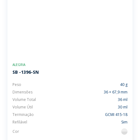
ALEGRIA
SB -1396-SN
Peso
40 g
Dimensões
36 × 67,9 mm
Volume Total
36 ml
Volume Útil
30 ml
Terminação
GCMI 415-18
Refilável
Sim
Cor
flint