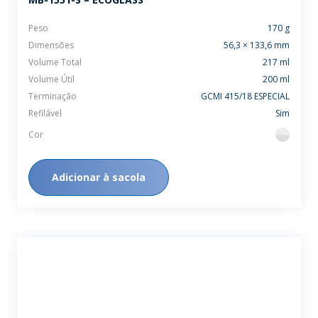
Peso
170 g
Dimensões
56,3 × 133,6 mm
Volume Total
217 ml
Volume Útil
200 ml
Terminação
GCMI 415/18 ESPECIAL
Refilável
Sim
Cor
flint
Adicionar à sacola