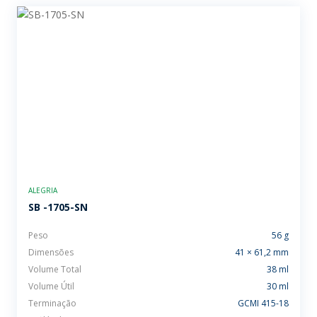
ALEGRIA
SB -1705-SN
Peso
56 g
Dimensões
41 × 61,2 mm
Volume Total
38 ml
Volume Útil
30 ml
Terminação
GCMI 415-18