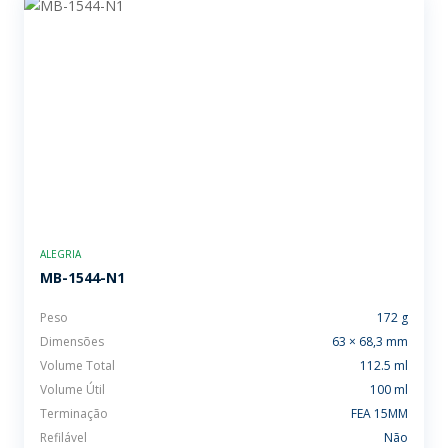
ALEGRIA
MB-1544-N1
Peso
172 g
Dimensões
63 × 68,3 mm
Volume Total
112.5 ml
Volume Útil
100 ml
Terminação
FEA 15MM
Refilável
Não