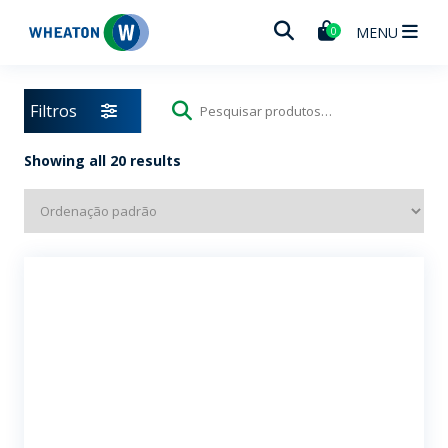
Wheaton
MENU
0
Filtros
Pesquisar
por:
Showing all 20 results