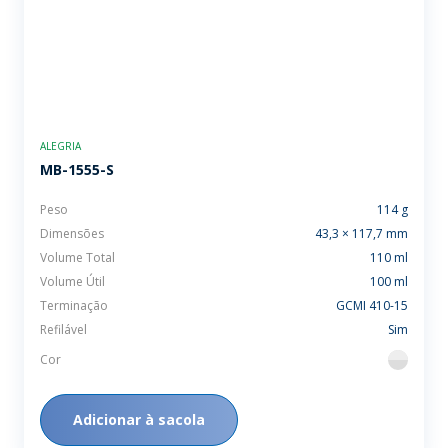
ALEGRIA
MB-1555-S
Peso
114 g
Dimensões
43,3 × 117,7 mm
Volume Total
110 ml
Volume Útil
100 ml
Terminação
GCMI 410-15
Refilável
Sim
Cor
flint
Adicionar à sacola