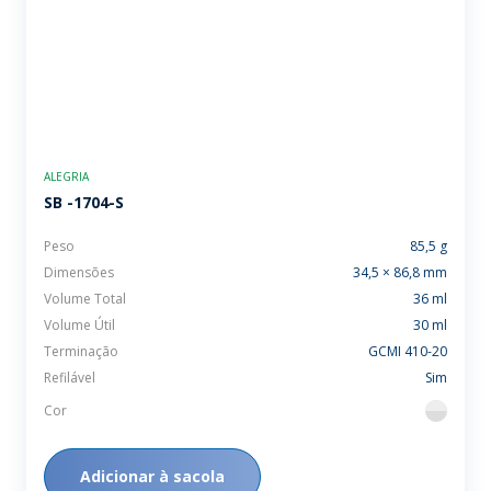
ALEGRIA
SB -1704-S
Peso
85,5 g
Dimensões
34,5 × 86,8 mm
Volume Total
36 ml
Volume Útil
30 ml
Terminação
GCMI 410-20
Refilável
Sim
Cor
flint
Adicionar à sacola