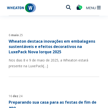
Wheaton
MENU
0
6
maio
25
Wheaton destaca inovações em embalagens
sustentáveis e efeitos decorativos na
LuxePack Nova Iorque 2025
Nos dias 8 e 9 de maio de 2025, a Wheaton estará
presente na LuxePack[…]
16
dez
24
Preparando sua casa para as festas de fim de
ano.