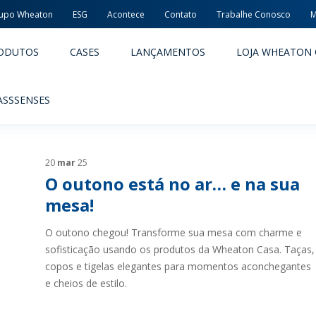
upo Wheaton
ESG
Acontece
Contato
Trabalhe Conosco
M
ODUTOS
CASES
LANÇAMENTOS
LOJA WHEATON 
ASSSENSES
20
mar
25
O outono está no ar… e na sua
mesa!
O outono chegou! Transforme sua mesa com charme e
ACÊUTICOS
ALIMENTOS E BEBIDAS
sofisticação usando os produtos da Wheaton Casa. Taças,
copos e tigelas elegantes para momentos aconchegantes
ODUTOS
PRODUTOS
e cheios de estilo.
LIDADE E SEGURANÇA
EMBALAGENS PREMIADAS