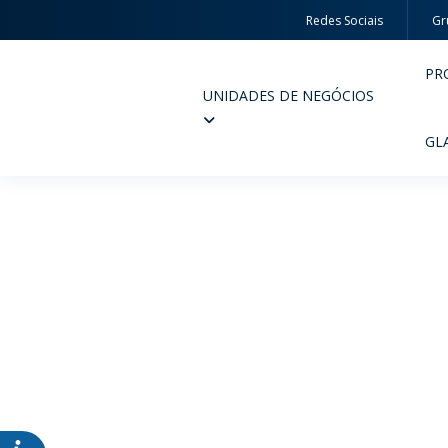
Redes Sociais
Gr
PR
UNIDADES DE NEGÓCIOS
Wheaton
GL
PERFUMARIA E COSMÉTICOS
FARM
PRODUTOS
PR
INSPIRE-SE
QUA