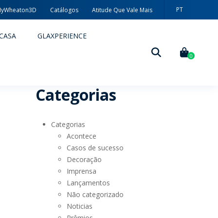
PT
yWheaton3D
Catálogos
Atitude Que Vale Mais
EN
CASA
GLAXPERIENCE
ES
0
Categorias
Categorias
Acontece
Casos de sucesso
Decoração
DECORAÇÃO
Imprensa
Lançamentos
TÉCNICAS DE DECORAÇÃO
Não categorizado
Noticias
MYWHEATON3D
Prêmios