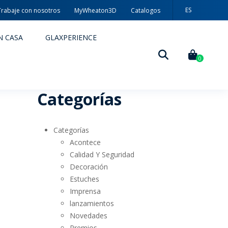
ES
Trabaje con nosotros
MyWheaton3D
Catalogos
PT
N CASA
GLAXPERIENCE
EN
0
Categorías
Categorías
Acontece
Calidad Y Seguridad
Decoración
DECORACIÓN
Estuches
Imprensa
TÉCNICAS DE DECORACIÓN
lanzamientos
Novedades
MYWHEATON3D
Premios