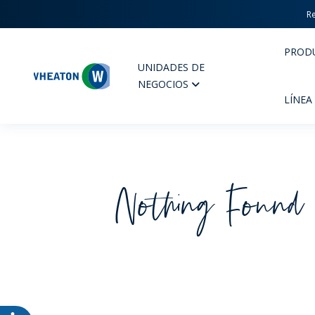
Re
PROD
UNIDADES DE
Wheaton
NEGOCIOS
LÍNEA
Nothing Found
PERFUMERIA Y COSMÉTICOS
FARM
PRODUCTOS
PR
INSPÍRATE
CAL