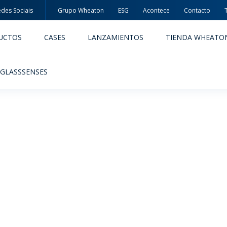
des Sociais
Grupo Wheaton
ESG
Acontece
Contacto
UCTOS
CASES
LANZAMIENTOS
TIENDA WHEATO
 GLASSSENSES
ACÊUTICOS
ALIMENTOS Y BEBIDAS
ODUCTOS
PRODUCTOS
IDAD Y SEGURIDAD
EMBALAJES PREMIADAS