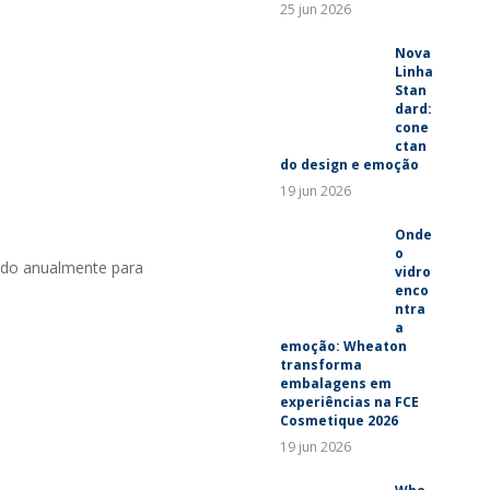
25 jun 2026
Nova
Linha
Stan
dard:
cone
ctan
do design e emoção
19 jun 2026
Onde
o
do anualmente para
vidro
enco
ntra
a
emoção: Wheaton
transforma
embalagens em
experiências na FCE
Cosmetique 2026
19 jun 2026