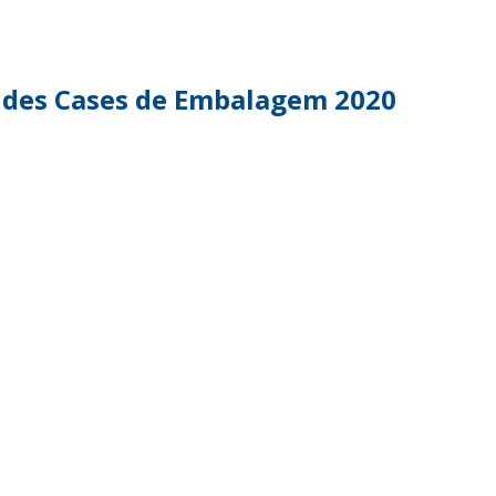
TENTABILIDADE
SUSTENTABILIDADE
UÇÕES COMPLETAS
MYWHEATON 3D
des Cases de Embalagem 2020
ACAP
BA MAIS