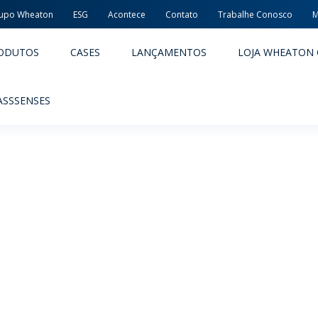
upo Wheaton
ESG
Acontece
Contato
Trabalhe Conosco
M
ODUTOS
CASES
LANÇAMENTOS
LOJA WHEATON 
ASSSENSES
ACÊUTICOS
ALIMENTOS E BEBIDAS
ODUTOS
PRODUTOS
LIDADE E SEGURANÇA
EMBALAGENS PREMIADAS