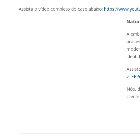
Assista o vídeo completo do case abaixo:
https://www.you
Natur
A emb
proces
modern
identi
Assist
v=FFP
Nós, d
cliente