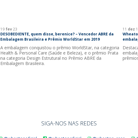
19
fev
23
11
dez
1
DESOBEDIENTE, quem disse, berenice? – Vencedor ABRE da
Wheaton
Embalagem Brasileira e Prêmio WorldStar em 2019
embalag
A embalagem conquistou o prêmio WorldStar, na categoria
Destac
Health & Personal Care (Saúde e Beleza), e o prêmio Prata
embala
na categoria Design Estrutural no Prêmio ABRE da
prêmio
Embalagem Brasileira.
SIGA-NOS NAS REDES