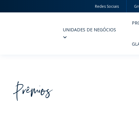
Redes Sociais
Gr
PR
UNIDADES DE NEGÓCIOS
Wheaton
GL
Prêmios
PERFUMARIA E COSMÉTICOS
FARM
PRODUTOS
PR
INSPIRE-SE
QUA