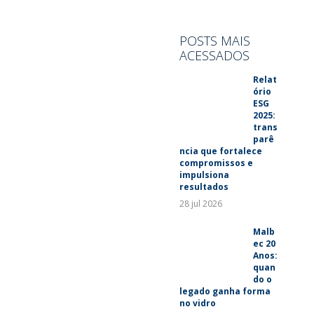
SUSTENTABILIDADE
LANÇAMENTOS
POSTS MAIS
ACESSADOS
Relat
ório
ESG
2025:
trans
parê
ncia que fortalece
compromissos e
impulsiona
resultados
28 jul 2026
Malb
ec 20
Anos:
quan
do o
legado ganha forma
no vidro