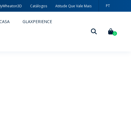
PT
yWheaton3D
Catálogos
Atitude Que Vale Mais
CASA
GLAXPERIENCE
0
DECORAÇÃO
TÉCNICAS DE DECORAÇÃO
MYWHEATON3D