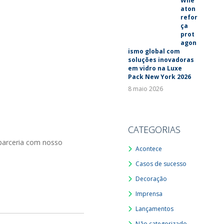
Whe
aton
refor
ça
prot
agon
ismo global com
soluções inovadoras
em vidro na Luxe
Pack New York 2026
8 maio 2026
CATEGORIAS
parceria com nosso
Acontece
Casos de sucesso
Decoração
Imprensa
Lançamentos
Não categorizado