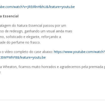
tube.com/watch?v=JREiRlnHbhU&feature=youtu.be
a Essencial
alagem do Natura Essencial passou por um
so de redesign, ganhando um visual ainda mais
o, sofisticado e elegante, reforçando a
dade do perfume no frasco.
a o vídeo completo do case abaixo:
https://www.youtube.com/watch?
cBWPWhF8&feature=youtu.be
a Wheaton, ficamos muito honrados e agradecemos pela premiada 
!