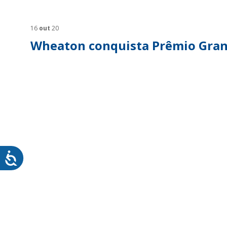
SUSTENTABILIDADE
SUS
MYWHEATON3D
SOL
16
out
20
Wheaton conquista Prêmio Gran
WHEATON CASA
FARM
PRODUTOS
SAI
BLOG
LOJA WHEATON CASA
ONDE ENCONTRAR