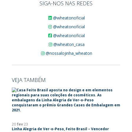
SIGA-NOS NAS REDES
@wheatonoficial
@wheatonoficial
@wheatonoficial
@wheaton_casa
@nossalojinha_wheaton
VEJA TAMBÉM
20
fev
23
Linha Alegria de Ver-o-Peso, Feito Brasil – Vencedor