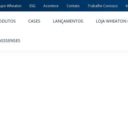
upo Wheaton
ESG
Acontece
Contato
Trabalhe Conosco
M
ODUTOS
CASES
LANÇAMENTOS
LOJA WHEATON 
ASSSENSES
ACÊUTICOS
ALIMENTOS E BEBIDAS
ODUTOS
PRODUTOS
LIDADE E SEGURANÇA
EMBALAGENS PREMIADAS