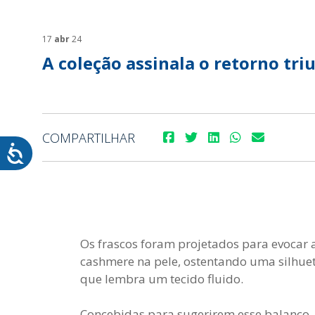
SUSTENTABILIDADE
SUS
MYWHEATON3D
SOL
17
abr
24
A coleção assinala o retorno tr
COMPARTILHAR
WHEATON CASA
FARM
PRODUTOS
SAI
BLOG
LOJA WHEATON CASA
Os frascos foram projetados para evocar 
ONDE ENCONTRAR
cashmere na pele, ostentando uma silhue
que lembra um tecido fluido.
Concebidas para sugerirem esse balanço,