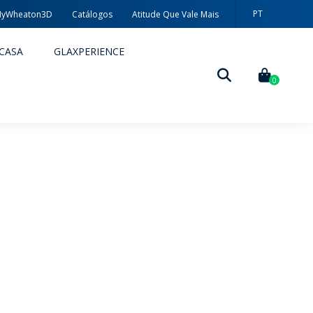
PT
yWheaton3D
Catálogos
Atitude Que Vale Mais
EN
CASA
GLAXPERIENCE
ES
0
DECORAÇÃO
TÉCNICAS DE DECORAÇÃO
MYWHEATON3D