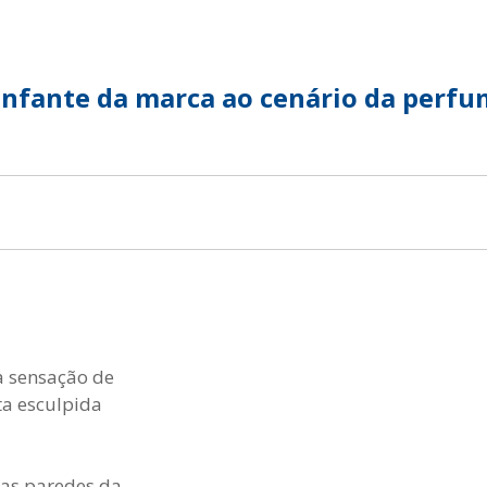
TENTABILIDADE
SUSTENTABILIDADE
UÇÕES COMPLETAS
MYWHEATON 3D
iunfante da marca ao cenário da perfu
ACAP
BA MAIS
a sensação de
ta esculpida
 as paredes da