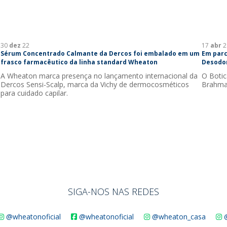
30
dez
22
17
abr
2
Sérum Concentrado Calmante da Dercos foi embalado em um
Em parc
frasco farmacêutico da linha standard Wheaton
Desodo
A Wheaton marca presença no lançamento internacional da
O Botic
Dercos Sensi-Scalp, marca da Vichy de dermocosméticos
Brahma
para cuidado capilar.
SIGA-NOS NAS REDES
@wheatonoficial
@wheatonoficial
@wheaton_casa