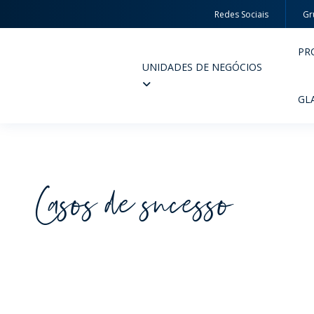
Redes Sociais
Gr
PR
UNIDADES DE NEGÓCIOS
Wheaton
GL
Casos de sucesso
PERFUMARIA E COSMÉTICOS
FARM
PRODUTOS
PR
INSPIRE-SE
QUA