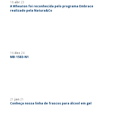
18
abr
23
A Wheaton foi reconhecida pelo programa Embrace
realizado pela Natura&Co
16
dez
24
MB-1583-N1
21
jan
21
Conheça nossa linha de frascos para álcool em gel