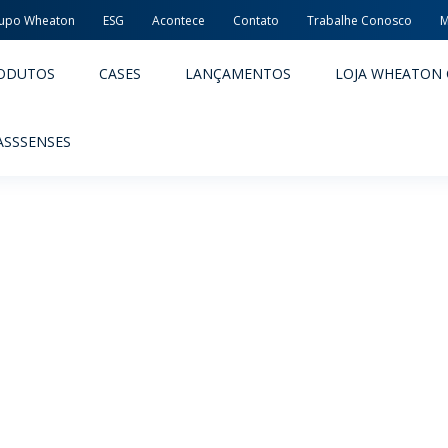
upo Wheaton
ESG
Acontece
Contato
Trabalhe Conosco
M
ODUTOS
CASES
LANÇAMENTOS
LOJA WHEATON 
ASSSENSES
ACÊUTICOS
ALIMENTOS E BEBIDAS
ODUTOS
PRODUTOS
LIDADE E SEGURANÇA
EMBALAGENS PREMIADAS