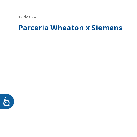
SUSTENTABILIDADE
SUS
MYWHEATON3D
SOL
12
dez
24
Parceria Wheaton x Siemens
WHEATON CASA
FARM
PRODUTOS
SAI
BLOG
LOJA WHEATON CASA
ONDE ENCONTRAR