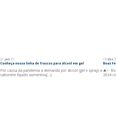
21
jan
21
19
dez
2
Conheça nossa linha de frascos para álcool em gel
Boas Fe
Por causa da pandemia a demanda por álcool (gel e spray) e
🎄✨ Bo
sabonete líquido aumentou[…]
2024 co