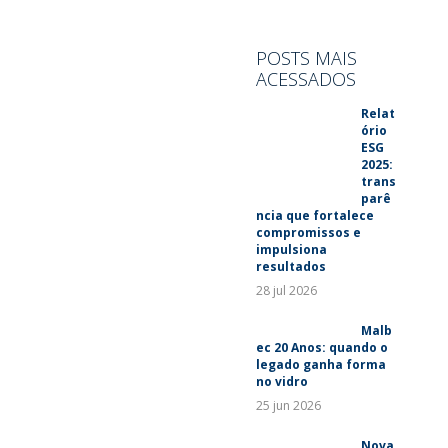
SUSTENTABILIDADE
LANÇAMENTOS
POSTS MAIS
ACESSADOS
Relat
ório
ESG
2025:
trans
parê
ncia que fortalece
compromissos e
impulsiona
resultados
28 jul 2026
Malb
ec 20 Anos: quando o
legado ganha forma
no vidro
25 jun 2026
Nova