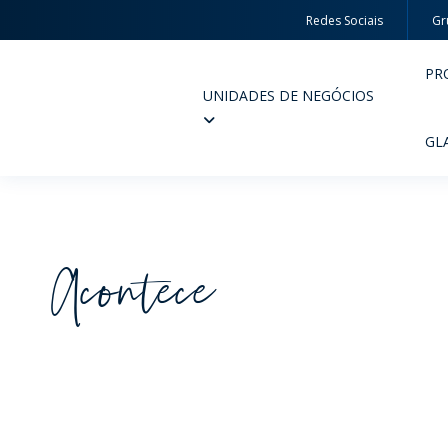
Redes Sociais
Gr
PR
UNIDADES DE NEGÓCIOS
Wheaton
GL
Acontece
PERFUMARIA E COSMÉTICOS
FARM
PRODUTOS
PR
INSPIRE-SE
QUA