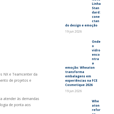
Linha
Stan
dard:
cone
ctan
do design e emoção
19 jun 2026
Onde
o
vidro
enco
ntra
a
emoção: Wheaton
transforma
es NX e Teamcenter da
embalagens em
ento de projetos e
experiências na FCE
Cosmetique 2026
19 jun 2026
ara atender às demandas
Whe
logia de ponta aos
aton
refor