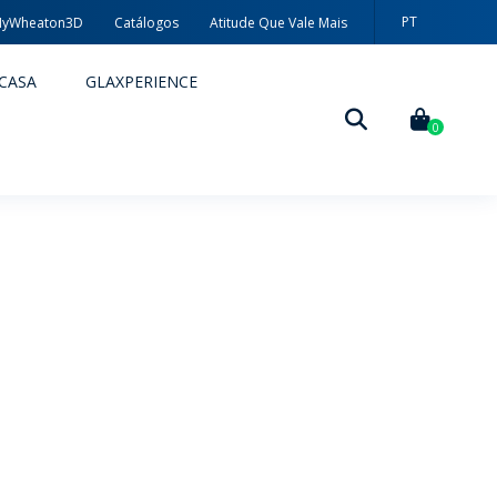
PT
yWheaton3D
Catálogos
Atitude Que Vale Mais
EN
CASA
GLAXPERIENCE
ES
0
DECORAÇÃO
TÉCNICAS DE DECORAÇÃO
MYWHEATON3D