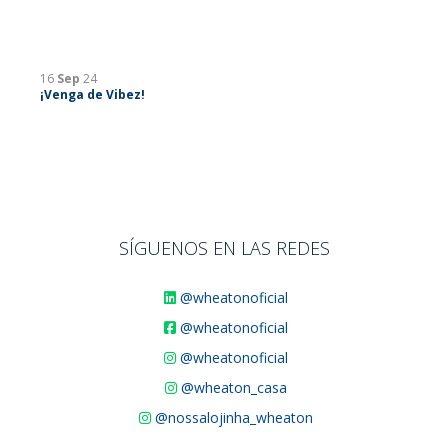
16
Sep
24
¡Venga de Vibez!
SÍGUENOS EN LAS REDES
@wheatonoficial
@wheatonoficial
@wheatonoficial
@wheaton_casa
@nossalojinha_wheaton