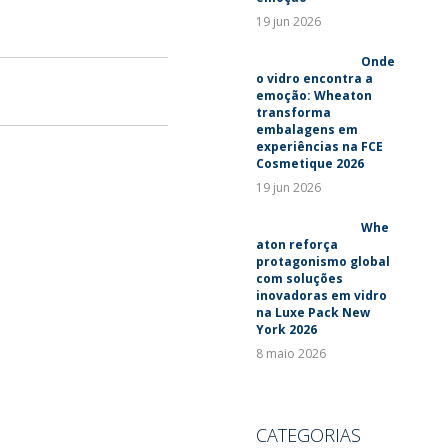
19 jun 2026
Onde
o vidro encontra a
emoção: Wheaton
transforma
embalagens em
experiências na FCE
Cosmetique 2026
19 jun 2026
Whe
aton reforça
protagonismo global
com soluções
inovadoras em vidro
na Luxe Pack New
York 2026
8 maio 2026
CATEGORIAS