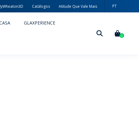
PT
yWheaton3D
Catálogos
Atitude Que Vale Mais
EN
CASA
GLAXPERIENCE
ES
0
DECORAÇÃO
TÉCNICAS DE DECORAÇÃO
MYWHEATON3D