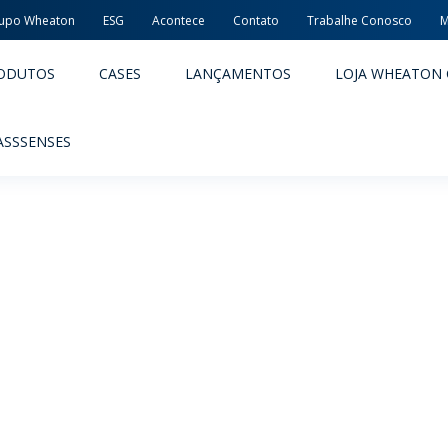
upo Wheaton
ESG
Acontece
Contato
Trabalhe Conosco
M
ODUTOS
CASES
LANÇAMENTOS
LOJA WHEATON 
ASSSENSES
ACÊUTICOS
ALIMENTOS E BEBIDAS
ODUTOS
PRODUTOS
LIDADE E SEGURANÇA
EMBALAGENS PREMIADAS