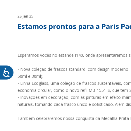
SUSTENTABILIDADE
SUS
MYWHEATON3D
SOL
28
jan
25
Estamos prontos para a Paris P
Esperamos vocês no estande I140, onde apresentaremos so
WHEATON CASA
FARM
• Nova coleção de frascos standard, com design moderno,
50ml e 30ml);
PRODUTOS
SAI
• Linha Ecoglass, uma coleção de frascos sustentáveis, c
BLOG
economia circular, como o novo refil MB-1551-S, que tem
LOJA WHEATON CASA
• Inovações em decoração, com as pinturas em efeito márm
naturais, tornando cada frasco único e sofisticado. Além dis
ONDE ENCONTRAR
Também celebraremos nossa conquista da Medalha Prata Ec