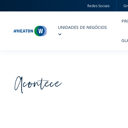
Redes Sociais
Gr
PR
UNIDADES DE NEGÓCIOS
Wheaton
GL
Acontece
PERFUMARIA E COSMÉTICOS
FARM
PRODUTOS
PR
INSPIRE-SE
QUA