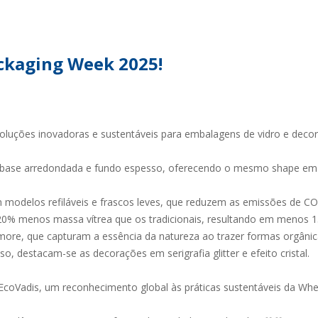
TENTABILIDADE
SUSTENTABILIDADE
UÇÕES COMPLETAS
MYWHEATON 3D
ackaging Week 2025!
luções inovadoras e sustentáveis para embalagens de vidro e deco
ACAP
 base arredondada e fundo espesso, oferecendo o mesmo shape em 
BA MAIS
om modelos refiláveis e frascos leves, que reduzem as emissões de 
 20% menos massa vítrea que os tradicionais, resultando em menos 
ore, que capturam a essência da natureza ao trazer formas orgânic
so, destacam-se as decorações em serigrafia glitter e efeito cristal.
oVadis, um reconhecimento global às práticas sustentáveis da Whe