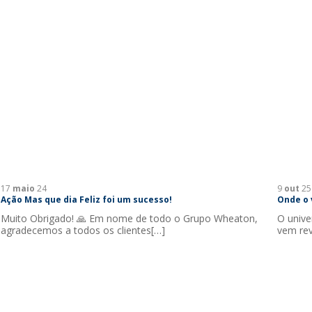
17
maio
24
9
out
25
Ação Mas que dia Feliz foi um sucesso!
Onde o 
Muito Obrigado! 🙏 Em nome de todo o Grupo Wheaton,
O unive
agradecemos a todos os clientes[…]
vem re