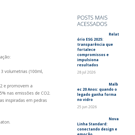
SUSTENTABILIDADE
LANÇAMENTOS
POSTS MAIS
ACESSADOS
Relat
ório ESG 2025:
transparência que
fortalece
compromissos e
ração:
impulsiona
resultados
3 volumetrias (100ml,
28 jul 2026
Malb
CO2 e promovem a
ec 20 Anos: quando o
15% nas emissões de CO2.
legado ganha forma
no vidro
as inspiradas em pedras
25 jun 2026
Nova
aton.
Linha Standard:
conectando design e
emoção