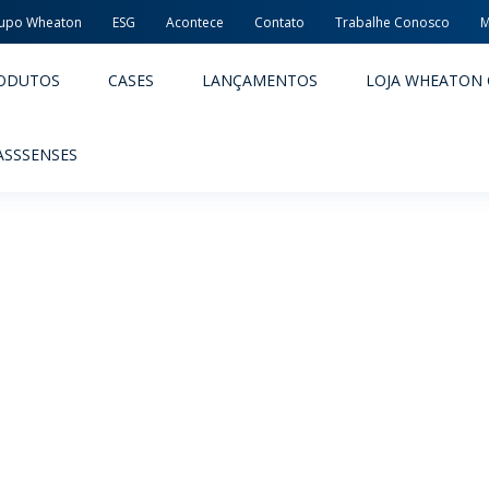
upo Wheaton
ESG
Acontece
Contato
Trabalhe Conosco
M
ODUTOS
CASES
LANÇAMENTOS
LOJA WHEATON 
ASSSENSES
ACÊUTICOS
ALIMENTOS E BEBIDAS
ODUTOS
PRODUTOS
LIDADE E SEGURANÇA
EMBALAGENS PREMIADAS