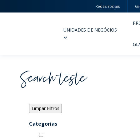
Redes Sociais
Gr
PR
UNIDADES DE NEGÓCIOS
Wheaton
GL
Search teste
PERFUMARIA E COSMÉTICOS
FARM
PRODUTOS
PR
Categorias
INSPIRE-SE
QUA