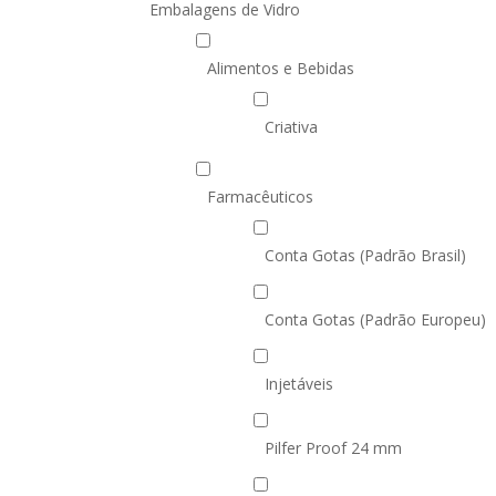
Embalagens de Vidro
SUSTENTABILIDADE
SUS
MYWHEATON3D
SOL
Alimentos e Bebidas
Criativa
Farmacêuticos
WHEATON CASA
FARM
Conta Gotas (Padrão Brasil)
PRODUTOS
SAI
Conta Gotas (Padrão Europeu)
BLOG
LOJA WHEATON CASA
Injetáveis
ONDE ENCONTRAR
Pilfer Proof 24 mm