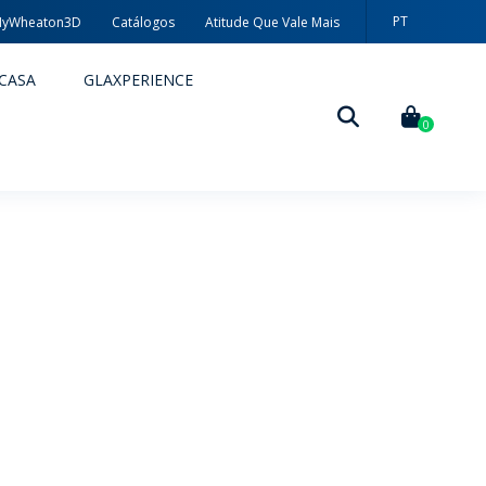
PT
yWheaton3D
Catálogos
Atitude Que Vale Mais
CASA
GLAXPERIENCE
0
DECORAÇÃO
TÉCNICAS DE DECORAÇÃO
MYWHEATON3D