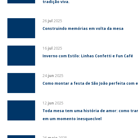
tradição viva.
26
jul
2025
Construindo memórias em volta da mesa
16
jul
2025
Inverno com Estilo: Linhas Confetti e Fun Café
24
jun
2025
Como montar a festa de São João perfeita com e
12
jun
2025
Toda mesa tem uma história de amor: como tra
em um momento inesquecível
26
maio
2025