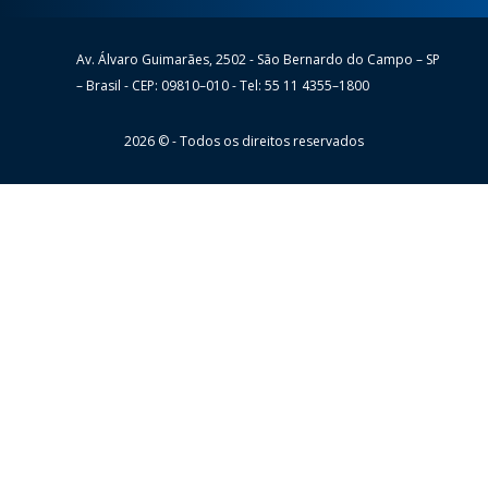
Av. Álvaro Guimarães, 2502 - São Bernardo do Campo – SP
Wheaton
– Brasil - CEP: 09810–010 - Tel: 55 11 4355–1800
2026 © - Todos os direitos reservados