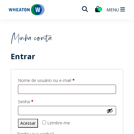
Wheaton
MENU
0
Minha conta
Entrar
Nome de usuário ou e-mail
*
Senha
*
Lembre-me
Acessar
Perdeu sua senha?